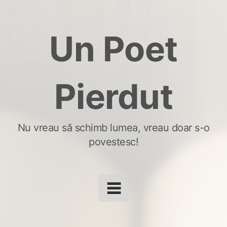
Skip
to
Un Poet
content
Pierdut
Nu vreau să schimb lumea, vreau doar s-o
povestesc!