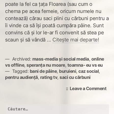
poate la fel ca țața Floarea (sau cum o
chema pe acea femeie, oricum numele nu
contează) cărau saci plini cu cărbuni pentru a
îi vinde ca să își poată cumpăra pâine. Sunt
convins că și lor le-ar fi convenit să stea pe
scaun și să vândă ...
Citește mai departe!
Archived:
mass-media și social media
,
online
vs offline
,
speranța nu moare
,
toamna- eu vs eu
Tagged:
bani de pâine
,
buruieni
,
caz social
,
pentru audiență
,
rating tv
,
saci cu cărbuni
on
Leave a Comment
E
bin
c-
Caută
am