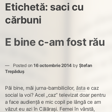
Etichetă:
saci cu
cărbuni
E bine c-am fost rău
Posted on
16 octombrie 2014
by
Ștefan
Trepăduș
Păi bine, măi jurna-bambilicilor,
ăsta
e caz
social la voi? Acel „caz” televizat doar pentru
a face audiență e mic copil pe lângă ce am
văzut eu azi în Călărași. Femei în vârstă,