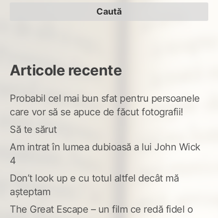
după:
fos
rău
Articole recente
Probabil cel mai bun sfat pentru persoanele
care vor să se apuce de făcut fotografii!
Să te sărut
Am intrat în lumea dubioasă a lui John Wick
4
Don’t look up e cu totul altfel decât mă
așteptam
The Great Escape – un film ce redă fidel o