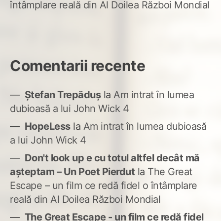
întâmplare reală din Al Doilea Război Mondial
Comentarii recente
Ștefan Trepăduș
la
Am intrat în lumea
dubioasă a lui John Wick 4
HopeLess
la
Am intrat în lumea dubioasă
a lui John Wick 4
Don't look up e cu totul altfel decât mă
așteptam – Un Poet Pierdut
la
The Great
Escape – un film ce redă fidel o întâmplare
reală din Al Doilea Război Mondial
The Great Escape - un film ce redă fidel