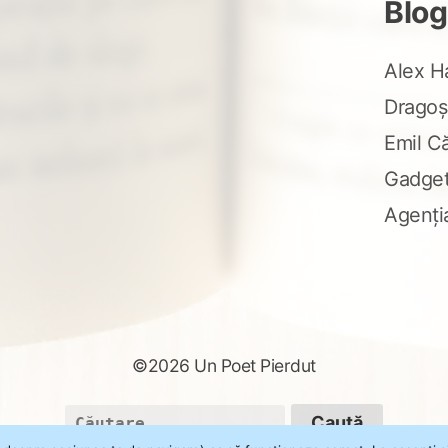
Blog
Alex H
Dragoș
Emil C
Gadge
Agenți
©2026 Un Poet Pierdut
Caută
după: