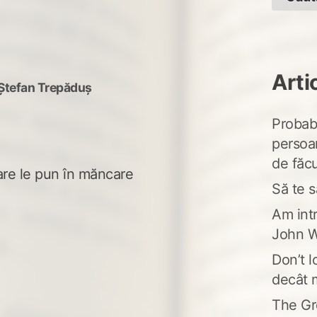
Arti
Ștefan Trepăduș
Probabi
persoa
de făcu
are le pun în măncare
Să te s
Am intr
John W
Don’t l
decât 
The Gr