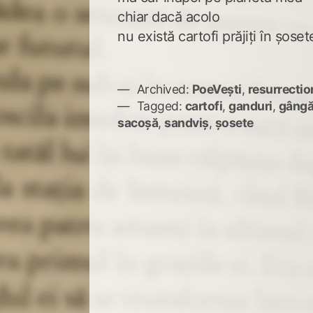
chiar dacă acolo
nu există cartofi prăjiți în șoset
Archived:
PoeVești
,
resurrectio
Tagged:
cartofi
,
ganduri
,
gângă
sacoșă
,
sandviș
,
șosete