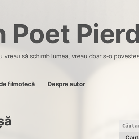
 Poet Pier
u vreau să schimb lumea, vreau doar s-o povestes
de filmotecă
Despre autor
șă
Caută
după: