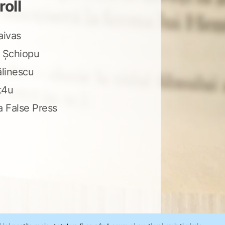
roll
aivas
 Șchiopu
ălinescu
t4u
a False Press