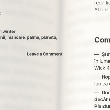
redă fi
Al Doi
e
n winter
nii
,
mancare
,
palme
,
planetă
,
Come
on
Leave a Comment
Ște
Ne
în lum
lipsește
Wick 4
Ho
lumea 
Don'
decât 
Pierdu