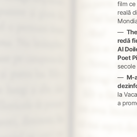
film ce
reală d
Mondia
The
redă fi
Al Doi
Poet P
secole
M-a
dezinf
la
Vaca
a prom