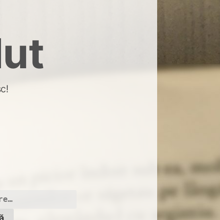
dut
c!