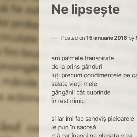
Ne lipsește
Posted on
15 ianuarie 2016
by
am palmele transpirate
de la prins gânduri
iuți precum condimentele pe c
salata vieții mele
gângănii cât cuprinde
în rest nimic
și iar îmi fac sandviș picioarele
le pun în sacoșă
mă car înapoi pe planeta mea