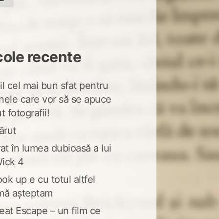
cole recente
l cel mai bun sfat pentru
nele care vor să se apuce
t fotografii!
ărut
at în lumea dubioasă a lui
ick 4
ook up e cu totul altfel
mă așteptam
eat Escape – un film ce