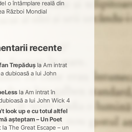
del o întâmplare reală din
lea Război Mondial
ntarii recente
fan Trepăduș
la
Am intrat
ea dubioasă a lui John
peLess
la
Am intrat în
dubioasă a lui John Wick 4
t look up e cu totul altfel
mă așteptam – Un Poet
t
la
The Great Escape – un