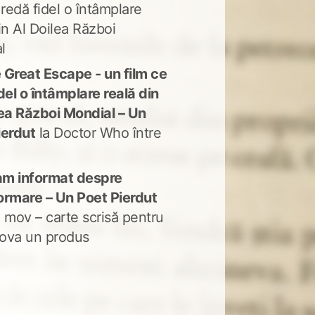
 redă fidel o întâmplare
in Al Doilea Război
l
 Great Escape - un film ce
del o întâmplare reală din
lea Război Mondial – Un
ierdut
la
Doctor Who între
m informat despre
ormare – Un Poet Pierdut
 mov – carte scrisă pentru
ova un produs