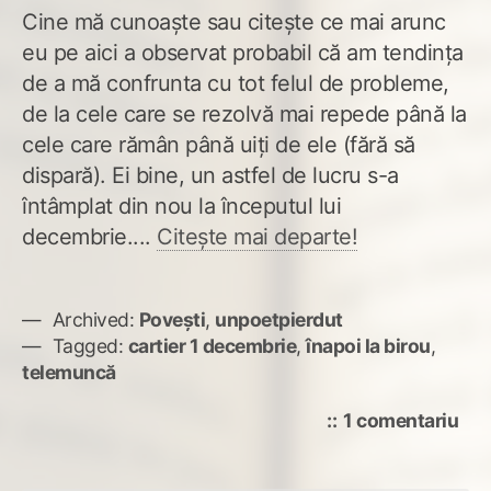
Cine mă cunoaște sau citește ce mai arunc
eu pe aici a observat probabil că am tendința
de a mă confrunta cu tot felul de probleme,
de la cele care se rezolvă mai repede până la
cele care rămân până uiți de ele (fără să
dispară). Ei bine, un astfel de lucru s-a
întâmplat din nou la începutul lui
decembrie....
Citește mai departe!
Archived:
Povești
,
unpoetpierdut
Tagged:
cartier 1 decembrie
,
înapoi la birou
,
telemuncă
la
1 comentariu
Du
o