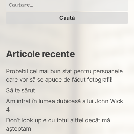
lun
Caută
de
după:
„te
Articole recente
Probabil cel mai bun sfat pentru persoanele
care vor să se apuce de făcut fotografii!
Să te sărut
Am intrat în lumea dubioasă a lui John Wick
4
Don’t look up e cu totul altfel decât mă
așteptam