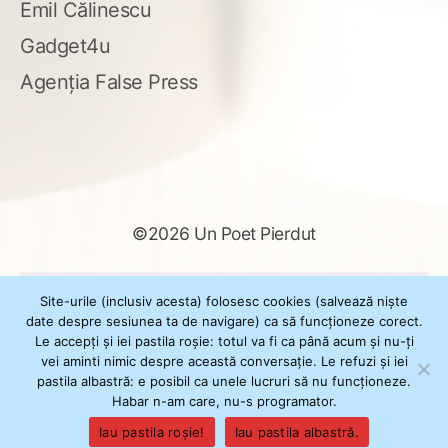
Emil Călinescu
Gadget4u
Agenția False Press
©2026 Un Poet Pierdut
Caută
Site-urile (inclusiv acesta) folosesc cookies (salvează niște
după:
date despre sesiunea ta de navigare) ca să funcționeze corect.
Le accepți și iei pastila roșie: totul va fi ca până acum și nu-ți
vei aminti nimic despre această conversație. Le refuzi și iei
pastila albastră: e posibil ca unele lucruri să nu funcționeze.
Powered by
WordPress
Habar n-am care, nu-s programator.
Theme
XSimply
by Il Jester
Iau pastila roșie!
Iau pastila albastră.