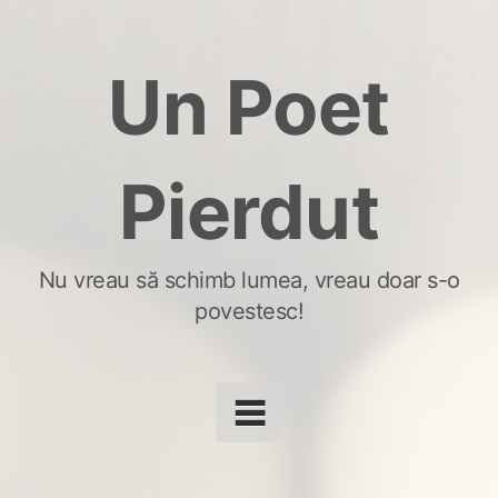
Skip
to
Un Poet
content
Pierdut
Nu vreau să schimb lumea, vreau doar s-o
povestesc!