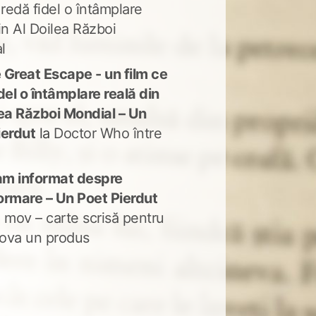
 redă fidel o întâmplare
in Al Doilea Război
l
 Great Escape - un film ce
del o întâmplare reală din
lea Război Mondial – Un
ierdut
la
Doctor Who între
m informat despre
ormare – Un Poet Pierdut
 mov – carte scrisă pentru
ova un produs