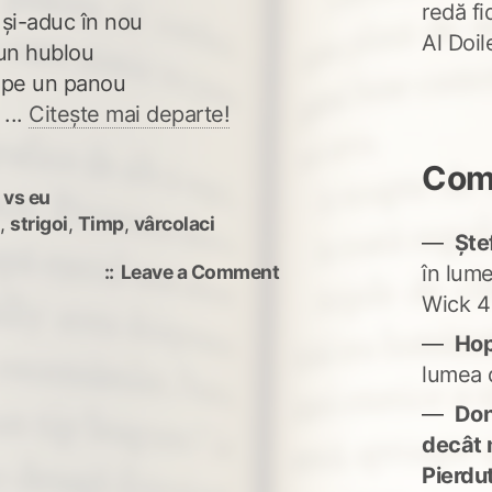
redă fi
 și-aduc în nou
Al Doi
-un hublou
i pe un panou
 ...
Citește mai departe!
Come
 vs eu
i
,
strigoi
,
Timp
,
vârcolaci
Ște
on
Leave a Comment
în lum
Camera
Wick 4
de
Ho
lucru
lumea 
a
veșniciei
Don'
decât 
Pierdu