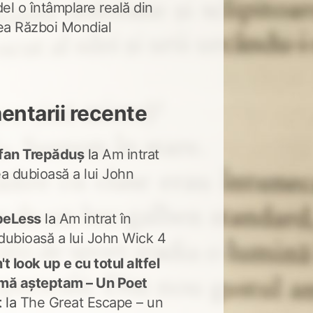
del o întâmplare reală din
lea Război Mondial
ntarii recente
fan Trepăduș
la
Am intrat
ea dubioasă a lui John
peLess
la
Am intrat în
dubioasă a lui John Wick 4
t look up e cu totul altfel
mă așteptam – Un Poet
t
la
The Great Escape – un