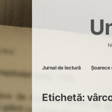
Skip
to
Un
content
N
Jurnal de lectură
Șoarece 
Etichetă:
vârco