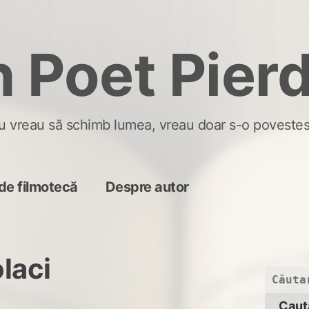
 Poet Pier
u vreau să schimb lumea, vreau doar s-o povestes
de filmotecă
Despre autor
laci
Caută
după: