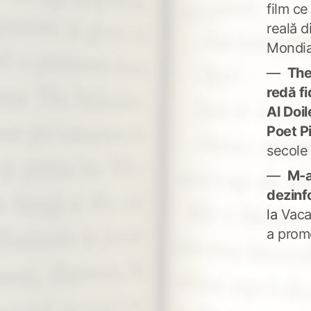
film ce
reală d
Mondia
The
redă fi
Al Doi
Poet P
secole
M-a
dezinf
la
Vaca
a prom