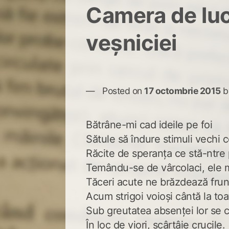
Camera de luc
veșniciei
Posted on
17 octombrie 2015
b
Bătrâne-mi cad ideile pe foi
Sătule să îndure stimuli vechi c
Răcite de speranța ce stă-ntre p
Temându-se de vârcolaci, ele 
Tăceri acute ne brăzdează frun
Acum strigoi voioși cântă la toa
Sub greutatea absenței lor se c
În loc de viori, scârțâie crucile.