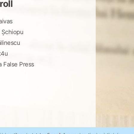
roll
aivas
 Șchiopu
ălinescu
t4u
a False Press