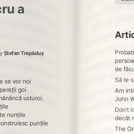
ru a
Arti
Probabi
y
Ștefan Trepăduș
persoa
de făcu
Să te s
e se vor noi
ereții goi
Am intr
mănâncă usturoi.
John W
țile
Don’t l
te nunțile
decât 
onstruiesc punțile
The Gr