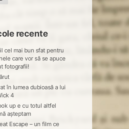
cole recente
l cel mai bun sfat pentru
nele care vor să se apuce
t fotografii!
ărut
at în lumea dubioasă a lui
ick 4
ook up e cu totul altfel
mă așteptam
eat Escape – un film ce