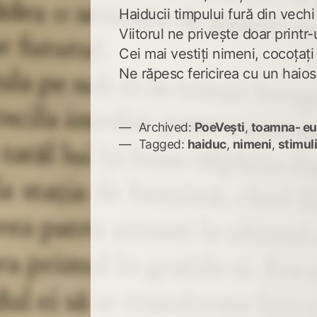
Haiducii timpului fură din vechi
Viitorul ne privește doar printr
Cei mai vestiți nimeni, cocoțaț
Ne răpesc fericirea cu un haios
Archived:
PoeVești
,
toamna- eu
Tagged:
haiduc
,
nimeni
,
stimul