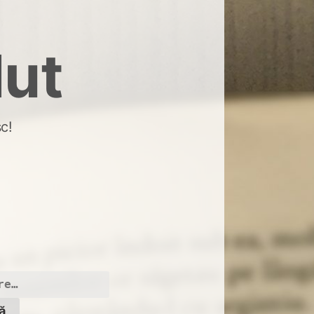
dut
c!