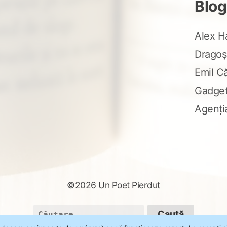
Blog
Alex H
Dragoș
Emil C
Gadge
Agenți
©2026 Un Poet Pierdut
Caută
după: