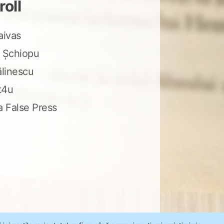
roll
aivas
 Șchiopu
ălinescu
t4u
a False Press