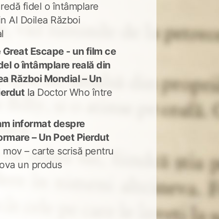
 redă fidel o întâmplare
in Al Doilea Război
l
 Great Escape - un film ce
del o întâmplare reală din
lea Război Mondial – Un
ierdut
la
Doctor Who între
m informat despre
ormare – Un Poet Pierdut
 mov – carte scrisă pentru
ova un produs