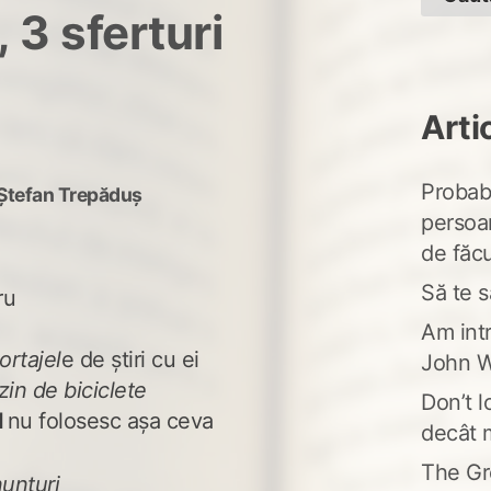
 3 sferturi
Arti
Probabi
Ștefan Trepăduș
persoa
de făcu
Să te s
ru
Am intr
ortajel
e de știri cu ei
John W
in de biciclete
Don’t l
l
nu folosesc așa ceva
decât 
The Gr
unțuri