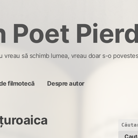
 Poet Pier
u vreau să schimb lumea, vreau doar s-o povestes
de filmotecă
Despre autor
țuroaica
Caută
după: