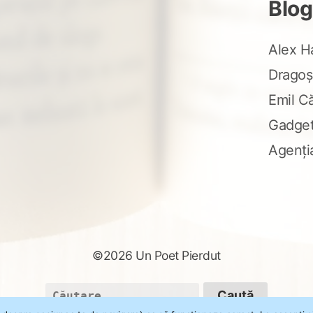
Blog
Alex H
Dragoș
Emil C
Gadge
Agenți
©2026 Un Poet Pierdut
Caută
după: