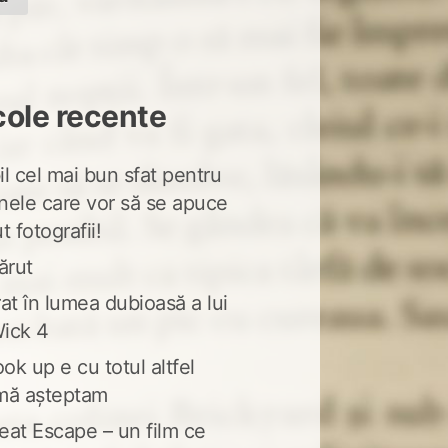
cole recente
l cel mai bun sfat pentru
nele care vor să se apuce
t fotografii!
ărut
at în lumea dubioasă a lui
ick 4
ook up e cu totul altfel
mă așteptam
eat Escape – un film ce