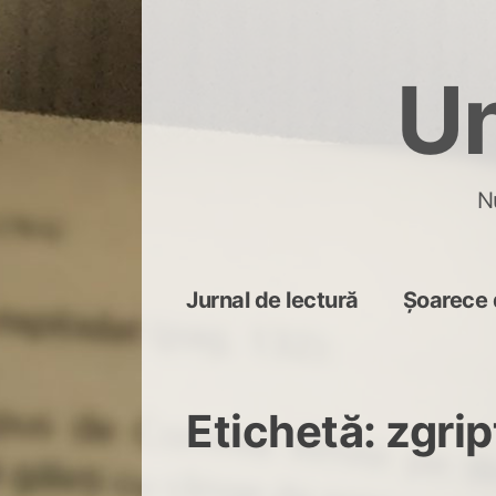
Skip
to
Un
content
N
Jurnal de lectură
Șoarece 
Etichetă:
zgrip