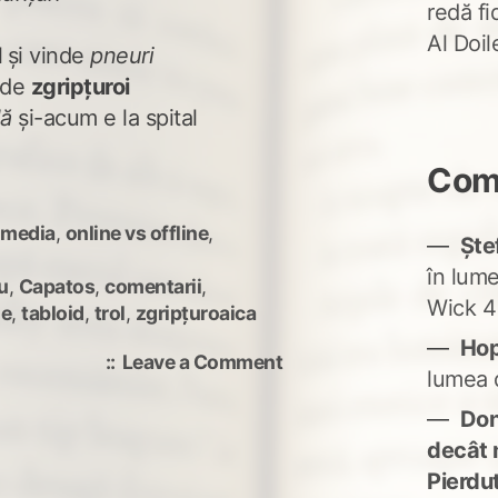
redă fi
Al Doi
l
și vinde
pneuri
 de
zgripțuroi
lă
și-acum e la spital
Come
 media
,
online vs offline
,
Ște
în lum
u
,
Capatos
,
comentarii
,
Wick 4
je
,
tabloid
,
trol
,
zgripțuroaica
Ho
on
Leave a Comment
lumea 
1
sfert
Don'
Măruță,
decât 
3
Pierdu
sferturi