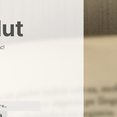
dut
c!