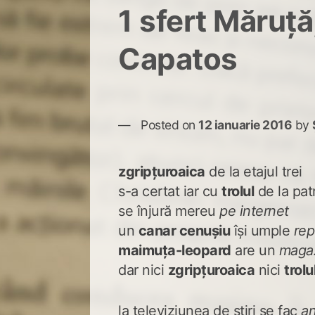
1 sfert Măruță,
Capatos
Posted on
12 ianuarie 2016
by
zgripțuroaica
de la etajul trei
s-a certat iar cu
trolul
de la pat
se înjură mereu
pe internet
un
canar cenușiu
își umple
rep
maimuța-leopard
are un
magaz
dar nici
zgripțuroaica
nici
trolu
la televiziunea de știri se fac
an