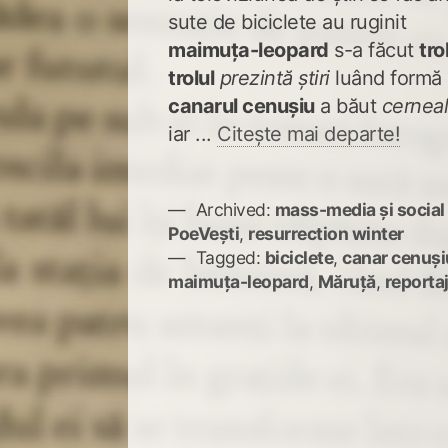
sute de biciclete au ruginit
maimuța-leopard
s-a făcut
tro
trolul
prezintă știri
luând formă
canarul cenușiu
a băut
cernea
iar ...
Citește mai departe!
Archived:
mass-media și social
PoeVești
,
resurrection winter
Tagged:
biciclete
,
canar cenuși
maimuța-leopard
,
Măruță
,
reporta