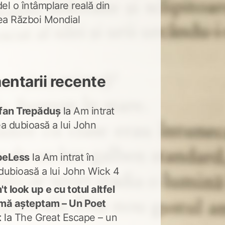
del o întâmplare reală din
lea Război Mondial
ntarii recente
fan Trepăduș
la
Am intrat
ea dubioasă a lui John
peLess
la
Am intrat în
dubioasă a lui John Wick 4
t look up e cu totul altfel
mă așteptam – Un Poet
t
la
The Great Escape – un