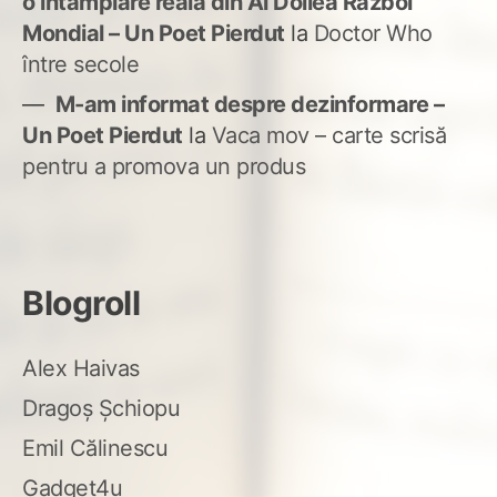
o întâmplare reală din Al Doilea Război
Mondial – Un Poet Pierdut
la
Doctor Who
între secole
M-am informat despre dezinformare –
Un Poet Pierdut
la
Vaca mov – carte scrisă
pentru a promova un produs
Blogroll
Alex Haivas
Dragoș Șchiopu
Emil Călinescu
Gadget4u