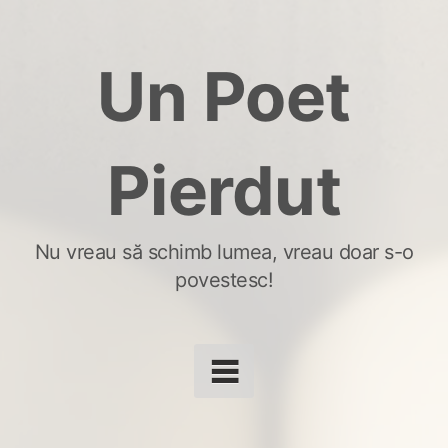
Skip
to
Un Poet
content
Pierdut
Nu vreau să schimb lumea, vreau doar s-o
povestesc!