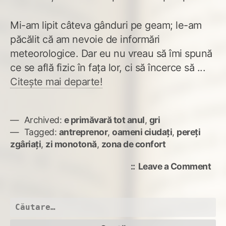
Mi-am lipit câteva gânduri pe geam; le-am
păcălit că am nevoie de informări
meteorologice. Dar eu nu vreau să îmi spună
ce se află fizic în fața lor, ci să încerce să ...
Citește mai departe!
Archived:
e primăvară tot anul
,
gri
Tagged:
antreprenor
,
oameni ciudați
,
pereți
zgâriați
,
zi monotonă
,
zona de confort
on
Leave a Comment
Zgâ
per
Caută
după: