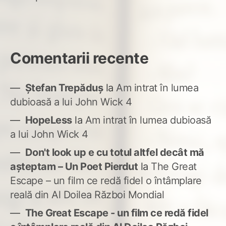
Comentarii recente
Ștefan Trepăduș
la
Am intrat în lumea
dubioasă a lui John Wick 4
HopeLess
la
Am intrat în lumea dubioasă
a lui John Wick 4
Don't look up e cu totul altfel decât mă
așteptam – Un Poet Pierdut
la
The Great
Escape – un film ce redă fidel o întâmplare
reală din Al Doilea Război Mondial
The Great Escape - un film ce redă fidel