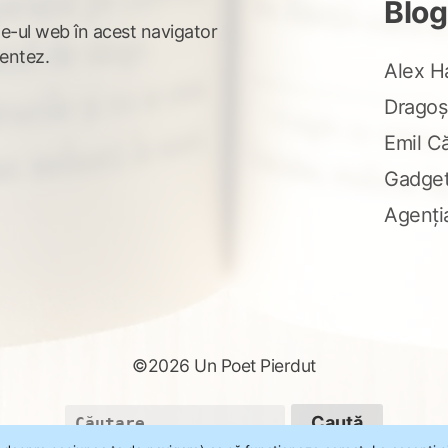
Blog
te-ul web în acest navigator
entez.
Alex H
Dragoș
Emil C
Gadge
Agenți
©2026 Un Poet Pierdut
Caută
după: