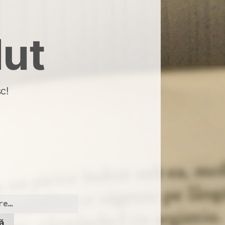
dut
c!