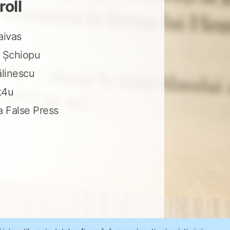
roll
aivas
 Șchiopu
ălinescu
t4u
a False Press