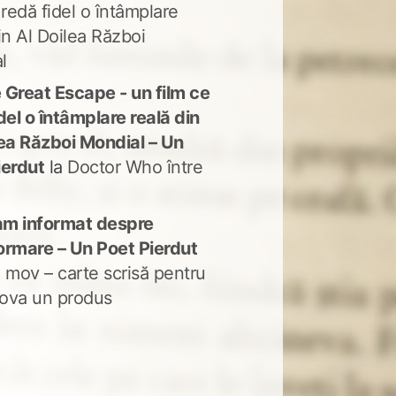
 redă fidel o întâmplare
in Al Doilea Război
l
 Great Escape - un film ce
del o întâmplare reală din
lea Război Mondial – Un
ierdut
la
Doctor Who între
m informat despre
ormare – Un Poet Pierdut
 mov – carte scrisă pentru
ova un produs