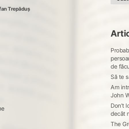
fan Trepăduș
Arti
Probabi
persoa
de făcu
Să te s
Am intr
John W
Don’t l
ne
decât 
The Gr