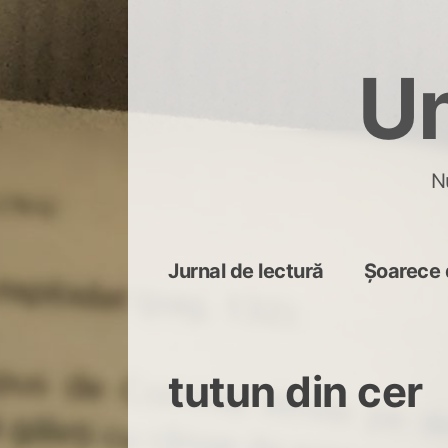
Skip
to
Un
content
N
Jurnal de lectură
Șoarece 
tutun din cer