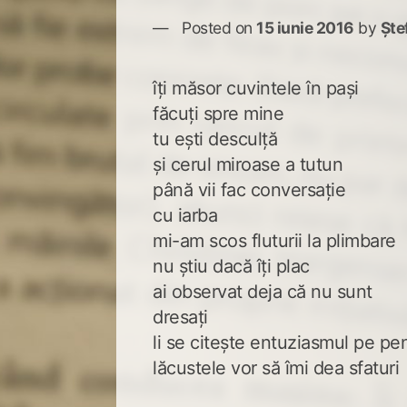
Posted on
15 iunie 2016
by
Ște
îți măsor cuvintele în pași
făcuți spre mine
tu ești desculță
și cerul miroase a tutun
până vii fac conversație
cu iarba
mi-am scos fluturii la plimbare
nu știu dacă îți plac
ai observat deja că nu sunt
dresați
li se citește entuziasmul pe pe
lăcustele vor să îmi dea sfaturi