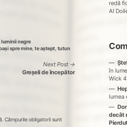
redă fi
Al Doi
e
 luminii negre
Come
pași spre mine
,
te aștept
,
tutun
Ște
Next
Next Post
în lum
post:
Greșeli de începător
Wick 4
Ho
lumea 
Don'
decât 
ă.
Câmpurile obligatorii sunt
Pierdu