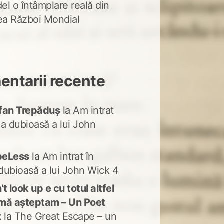
del o întâmplare reală din
lea Război Mondial
ntarii recente
fan Trepăduș
la
Am intrat
ea dubioasă a lui John
peLess
la
Am intrat în
dubioasă a lui John Wick 4
t look up e cu totul altfel
mă așteptam – Un Poet
t
la
The Great Escape – un