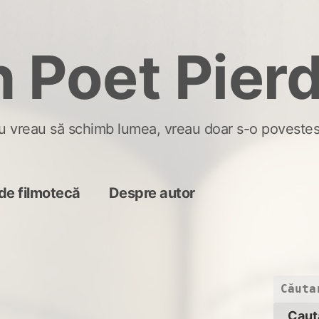
 Poet Pier
u vreau să schimb lumea, vreau doar s-o povestes
de filmotecă
Despre autor
Caută
după: