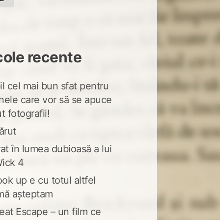
cole recente
l cel mai bun sfat pentru
nele care vor să se apuce
t fotografii!
ărut
at în lumea dubioasă a lui
ick 4
ook up e cu totul altfel
mă așteptam
eat Escape – un film ce