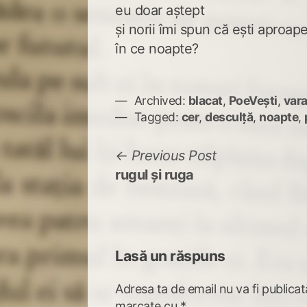
eu doar aștept
și norii îmi spun că ești aproap
în ce noapte?
Archived:
blacat
,
PoeVești
,
vara
Tagged:
cer
,
desculță
,
noapte
,
Navigare
Previous
Previous Post
post:
rugul și ruga
în
articole
Lasă un răspuns
Adresa ta de email nu va fi publicat
marcate cu
*