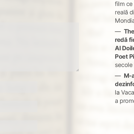
film ce
reală d
Mondia
The
redă fi
Al Doi
Poet P
secole
M-a
dezinf
la
Vaca
a prom