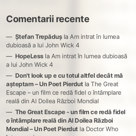
Comentarii recente
Ștefan Trepăduș
la
Am intrat în lumea
dubioasă a lui John Wick 4
HopeLess
la
Am intrat în lumea dubioasă
a lui John Wick 4
Don't look up e cu totul altfel decât mă
așteptam – Un Poet Pierdut
la
The Great
Escape – un film ce redă fidel o întâmplare
reală din Al Doilea Război Mondial
The Great Escape - un film ce redă fidel
o întâmplare reală din Al Doilea Război
Mondial – Un Poet Pierdut
la
Doctor Who