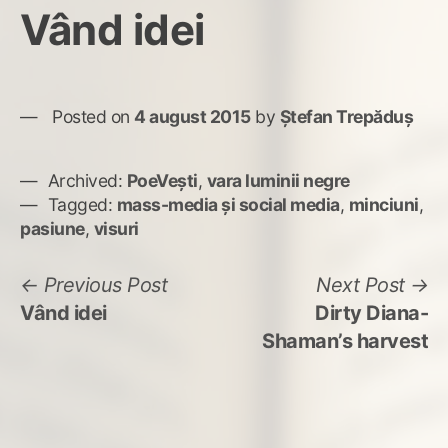
Vând idei
Posted on
4 august 2015
by
Ștefan Trepăduș
Archived:
PoeVești
,
vara luminii negre
Tagged:
mass-media și social media
,
minciuni
,
pasiune
,
visuri
Navigare
Previous
N
Previous Post
Next Post
post:
po
Vând idei
Dirty Diana-
în
Shaman’s harvest
articole