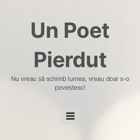
Skip
to
Un Poet
content
Pierdut
Nu vreau să schimb lumea, vreau doar s-o
povestesc!