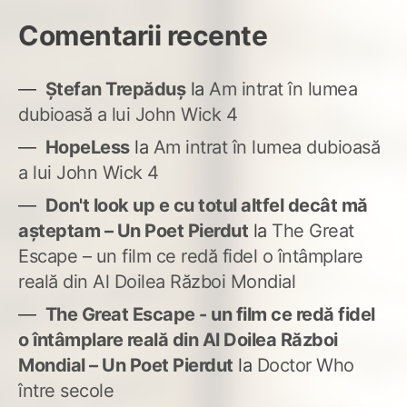
Comentarii recente
Ștefan Trepăduș
la
Am intrat în lumea
dubioasă a lui John Wick 4
HopeLess
la
Am intrat în lumea dubioasă
a lui John Wick 4
Don't look up e cu totul altfel decât mă
așteptam – Un Poet Pierdut
la
The Great
Escape – un film ce redă fidel o întâmplare
reală din Al Doilea Război Mondial
The Great Escape - un film ce redă fidel
o întâmplare reală din Al Doilea Război
Mondial – Un Poet Pierdut
la
Doctor Who
între secole