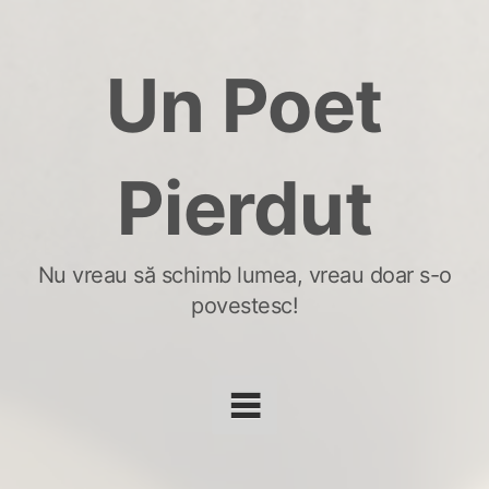
Skip
to
Un Poet
content
Pierdut
Nu vreau să schimb lumea, vreau doar s-o
povestesc!