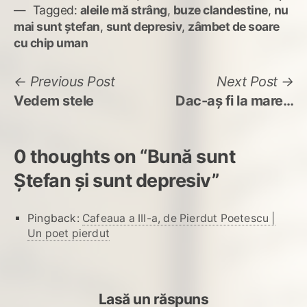
Tagged:
aleile mă strâng
,
buze clandestine
,
nu
mai sunt ștefan
,
sunt depresiv
,
zâmbet de soare
cu chip uman
Navigare
Previous
N
Previous Post
Next Post
post:
po
Vedem stele
Dac-aș fi la mare…
în
articole
0 thoughts on “
Bună sunt
Ștefan și sunt depresiv
”
Pingback:
Cafeaua a III-a, de Pierdut Poetescu |
Un poet pierdut
Lasă un răspuns