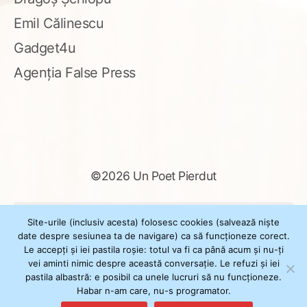
Emil Călinescu
Gadget4u
Agenția False Press
©2026 Un Poet Pierdut
Caută
Site-urile (inclusiv acesta) folosesc cookies (salvează niște
după:
date despre sesiunea ta de navigare) ca să funcționeze corect.
Le accepți și iei pastila roșie: totul va fi ca până acum și nu-ți
vei aminti nimic despre această conversație. Le refuzi și iei
pastila albastră: e posibil ca unele lucruri să nu funcționeze.
Powered by
WordPress
Habar n-am care, nu-s programator.
Theme
XSimply
by Il Jester