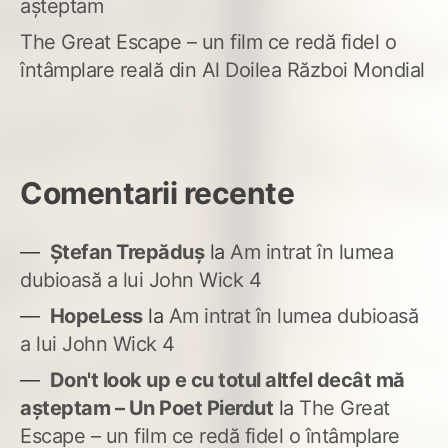
așteptam
The Great Escape – un film ce redă fidel o
întâmplare reală din Al Doilea Război Mondial
Comentarii recente
Ștefan Trepăduș
la
Am intrat în lumea
dubioasă a lui John Wick 4
HopeLess
la
Am intrat în lumea dubioasă
a lui John Wick 4
Don't look up e cu totul altfel decât mă
așteptam – Un Poet Pierdut
la
The Great
Escape – un film ce redă fidel o întâmplare