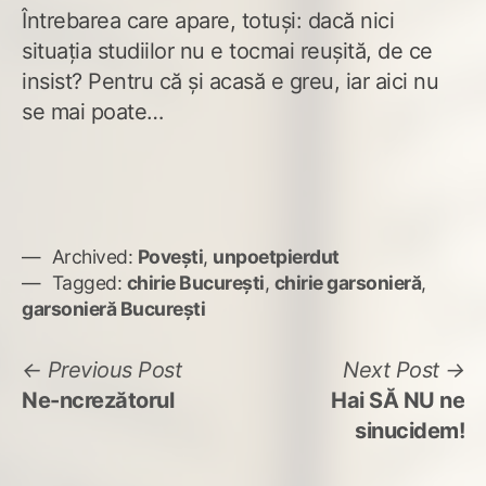
Întrebarea care apare, totuși: dacă nici
situația studiilor nu e tocmai reușită, de ce
insist? Pentru că și acasă e greu, iar aici nu
se mai poate…
Archived:
Povești
,
unpoetpierdut
Tagged:
chirie București
,
chirie garsonieră
,
garsonieră București
Navigare
Previous
N
Previous Post
Next Post
post:
po
Ne-ncrezătorul
Hai SĂ NU ne
în
sinucidem!
articole