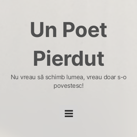
Skip
to
Un Poet
content
Pierdut
Nu vreau să schimb lumea, vreau doar s-o
povestesc!