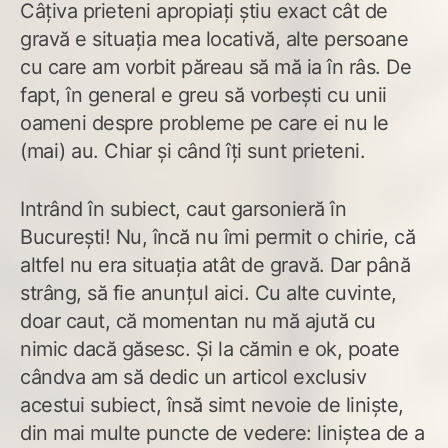
Câțiva prieteni apropiați știu exact cât de
gravă e situația mea locativă, alte persoane
cu care am vorbit păreau să mă ia în râs. De
fapt, în general e greu să vorbești cu unii
oameni despre probleme pe care ei nu le
(mai) au. Chiar și când îți sunt prieteni.
Intrând în subiect, caut garsonieră în
București! Nu, încă nu îmi permit o chirie, că
altfel nu era situația atât de gravă. Dar până
strâng, să fie anunțul aici. Cu alte cuvinte,
doar caut, că momentan nu mă ajută cu
nimic dacă găsesc. Și la cămin e ok, poate
cândva am să dedic un articol exclusiv
acestui subiect, însă simt nevoie de liniște,
din mai multe puncte de vedere: liniștea de a