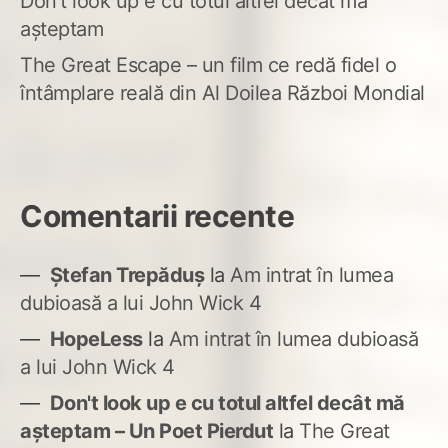
Don’t look up e cu totul altfel decât mă
așteptam
The Great Escape – un film ce redă fidel o
întâmplare reală din Al Doilea Război Mondial
Comentarii recente
Ștefan Trepăduș
la
Am intrat în lumea
dubioasă a lui John Wick 4
HopeLess
la
Am intrat în lumea dubioasă
a lui John Wick 4
Don't look up e cu totul altfel decât mă
așteptam – Un Poet Pierdut
la
The Great