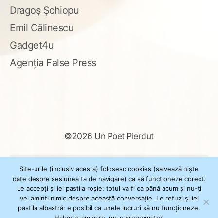
Dragoș Șchiopu
Emil Călinescu
Gadget4u
Agenția False Press
©2026 Un Poet Pierdut
Caută
Site-urile (inclusiv acesta) folosesc cookies (salvează niște
după:
date despre sesiunea ta de navigare) ca să funcționeze corect.
Le accepți și iei pastila roșie: totul va fi ca până acum și nu-ți
vei aminti nimic despre această conversație. Le refuzi și iei
pastila albastră: e posibil ca unele lucruri să nu funcționeze.
Powered by
WordPress
Habar n-am care, nu-s programator.