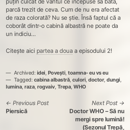
puțin culcat de vântul ce începuse să bată,
parcă trezit de ceva. Cum de nu era afectat
de raza colorată? Nu se știe. Însă faptul că a
coborât dintr-o cabină albastră ne poate da
un indiciu…
Citește aici
partea a doua
a episodului 2!
Archived:
idei
,
Povești
,
toamna- eu vs eu
Tagged:
cabina albastră
,
culori
,
doctor
,
dungi
,
lumina
,
raza
,
rogvaiv
,
Trepa
,
WHO
Navigare
Previous
N
Previous Post
Next Post
post:
po
Piersică
Doctor WHO – Să nu
în
mergi spre lumină!
articole
(Sezonul Trepă,