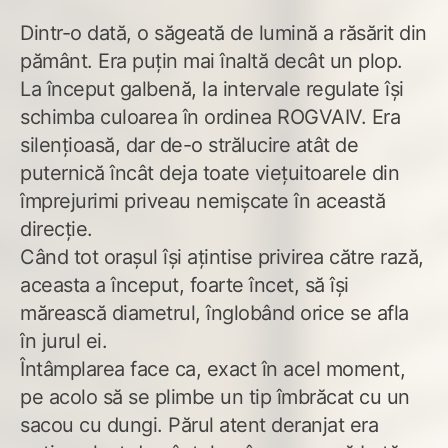
Dintr-o dată, o săgeată de lumină a răsărit din
pământ. Era puțin mai înaltă decât un plop.
La început galbenă, la intervale regulate își
schimba culoarea în ordinea ROGVAIV. Era
silențioasă, dar de-o strălucire atât de
puternică încât deja toate viețuitoarele din
împrejurimi priveau nemișcate în această
direcție.
Când tot orașul își ațintise privirea către rază,
aceasta a început, foarte încet, să își
mărească diametrul, înglobând orice se afla
în jurul ei.
Întâmplarea face ca, exact în acel moment,
pe acolo să se plimbe un tip îmbrăcat cu un
sacou cu dungi. Părul atent deranjat era