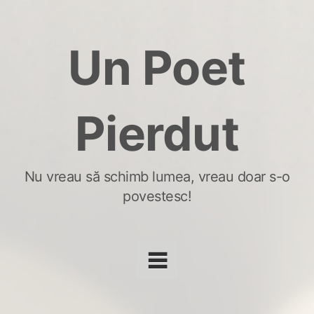
Skip
to
Un Poet
content
Pierdut
Nu vreau să schimb lumea, vreau doar s-o
povestesc!