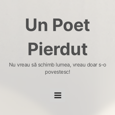
Skip
to
Un Poet
content
Pierdut
Nu vreau să schimb lumea, vreau doar s-o
povestesc!