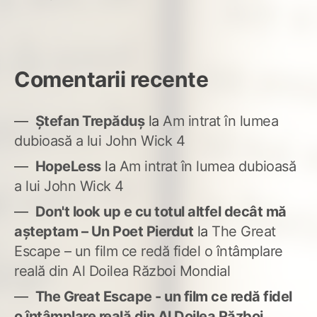
Comentarii recente
Ștefan Trepăduș
la
Am intrat în lumea
dubioasă a lui John Wick 4
HopeLess
la
Am intrat în lumea dubioasă
a lui John Wick 4
Don't look up e cu totul altfel decât mă
așteptam – Un Poet Pierdut
la
The Great
Escape – un film ce redă fidel o întâmplare
reală din Al Doilea Război Mondial
The Great Escape - un film ce redă fidel
o întâmplare reală din Al Doilea Război