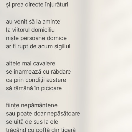
și prea directe înjurături
au venit să ia aminte
la viitorul domiciliu
niște persoane dornice
ar fi rupt de acum sigiliul
altele mai cavalere
se înarmează cu răbdare
ca prin condiții austere
să rămână în picioare
ființe nepământene
sau poate doar nepăsătoare
se uită de sus la ele
trăgând cu poftă din țigară