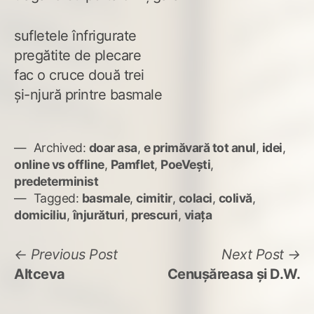
sufletele înfrigurate
pregătite de plecare
fac o cruce două trei
și-njură printre basmale
Archived:
doar asa
,
e primăvară tot anul
,
idei
,
online vs offline
,
Pamflet
,
PoeVești
,
predeterminist
Tagged:
basmale
,
cimitir
,
colaci
,
colivă
,
domiciliu
,
înjurături
,
prescuri
,
viața
Navigare
Previous
N
Previous Post
Next Post
post:
po
Altceva
Cenușăreasa și D.W.
în
articole