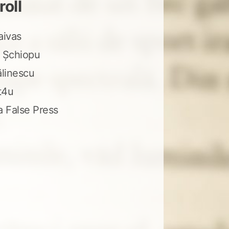
roll
aivas
 Șchiopu
ălinescu
t4u
a False Press