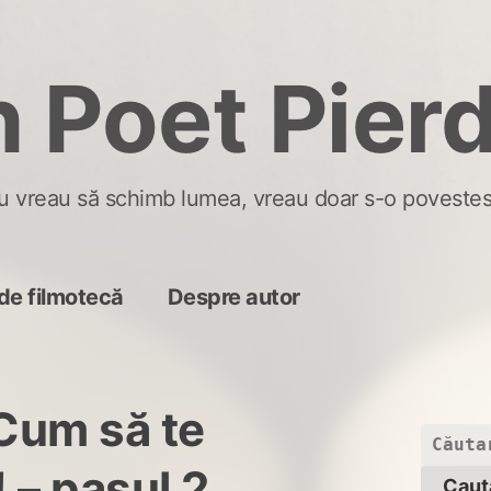
 Poet Pier
u vreau să schimb lumea, vreau doar s-o povestes
de filmotecă
Despre autor
 Cum să te
Caută
după:
! – pasul 2