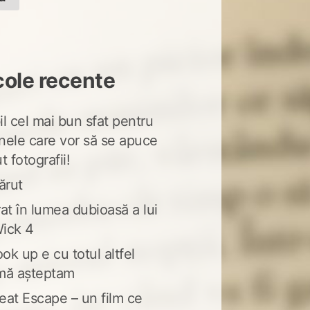
cole recente
l cel mai bun sfat pentru
nele care vor să se apuce
t fotografii!
ărut
at în lumea dubioasă a lui
ick 4
ook up e cu totul altfel
mă așteptam
eat Escape – un film ce