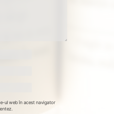
te-ul web în acest navigator
entez.