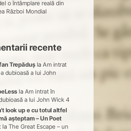
del o întâmplare reală din
lea Război Mondial
ntarii recente
fan Trepăduș
la
Am intrat
ea dubioasă a lui John
peLess
la
Am intrat în
dubioasă a lui John Wick 4
t look up e cu totul altfel
mă așteptam – Un Poet
t
la
The Great Escape – un