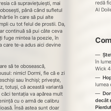
redă fi
resia că supraviețuiești, mai
Al Doi
obosești, până când sufletul
ârtie în care să pui alte
mpli cu tot felul de prostii. Da,
ar continuă să pui câte ceva
ți fuge mintea la poezie, în
Come
ea care te-a adus aici devine
Ște
în lum
care să te obosească,
Wick 4
usul: nimic! Dormi, fie că e zi
Ho
schiși sau închiși; privește,
lumea 
ez, totuși, că această variantă
Don'
, căci tentația va apărea mult
decât 
menință cu o armă de calibru
Pierdu
ioasă. Însă astea sunt doar