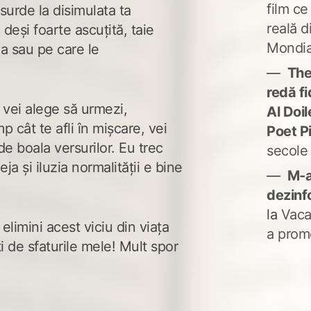
film ce
surde la disimulata ta
reală d
 deși foarte ascuțită, taie
Mondia
ea sau pe care le
The
redă fi
vei alege să urmezi,
Al Doi
p cât te afli în mișcare, vei
Poet P
e boala versurilor. Eu trec
secole
ja și iluzia normalității e bine
M-a
dezinf
la
Vaca
 elimini acest viciu din viața
a prom
ti de sfaturile mele! Mult spor