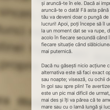
și aruncă-te în ele. Dacă ai imp
aruncă-te o dată! Fă asta până 
tău va deveni doar o pungă de h
lucruri! Apoi, poți începe să îl u
la un moment dat se va rupe, d
acolo în fiecare secundă când î
fiecare situație când slăbiciun
mai puternică.
Dacă nu găsești nicio acțiune 
alternativa este să faci exact op
sau noapte; visează, cu ochii de
în gol sau spre plin! Te avertiz
este un pic mai dificil de urmat
mai des și îți va părea că te a
mare sau cu o lamă lungă și luc