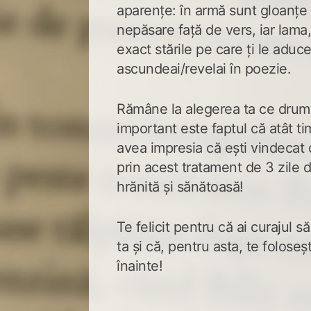
aparențe: în armă sunt gloanțe 
nepăsare față de vers, iar lama,
exact stările pe care ți le aduc
ascundeai/revelai în poezie.
Rămâne la alegerea ta ce drum 
important este faptul că atât tim
avea impresia că ești vindecat d
prin acest tratament de 3 zile de
hrănită și sănătoasă!
Te felicit pentru că ai curajul să
ta și că, pentru asta, te foloseș
înainte!