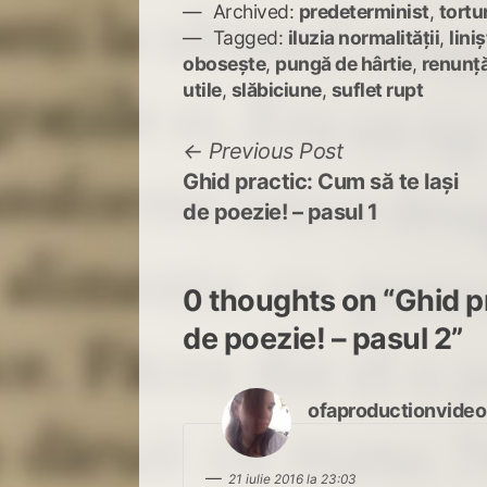
Archived:
predeterminist
,
tortu
Tagged:
iluzia normalității
,
lini
obosește
,
pungă de hârtie
,
renunță
utile
,
slăbiciune
,
suflet rupt
Navigare
Previous
Previous Post
post:
Ghid practic: Cum să te lași
în
de poezie! – pasul 1
articole
0 thoughts on “
Ghid p
de poezie! – pasul 2
”
ofaproductionvideo
21 iulie 2016 la 23:03