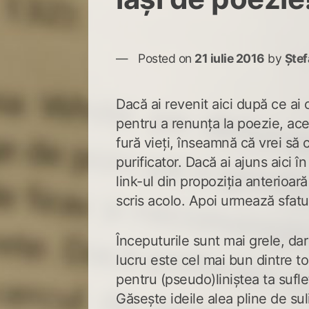
Posted on
21 iulie 2016
by
Ște
Dacă ai revenit aici după ce ai c
pentru a renunța la poezie, ace
fură vieți, înseamnă că vrei să
purificator. Dacă ai ajuns aici în
link-ul din propoziția anterioară
scris acolo. Apoi urmează sfatur
Începuturile sunt mai grele, dar
lucru este cel mai bun dintre to
pentru (pseudo)liniștea ta sufle
Găsește ideile alea pline de sul