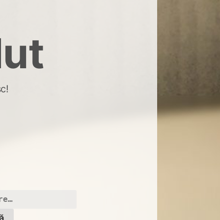
dut
c!