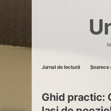
Skip
to
Un
content
N
Jurnal de lectură
Șoarece 
Ghid practic:
lași de poezie