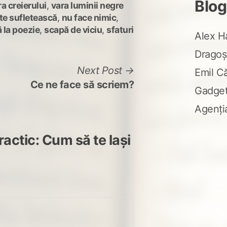
Blog
ra creierului
,
vara luminii negre
ște sufletească
,
nu face nimic
,
 la poezie
,
scapă de viciu
,
sfaturi
Alex H
Dragoș
Next
Next Post
Emil C
post:
Ce ne face să scriem?
Gadge
Agenți
ractic: Cum să te lași
spune: