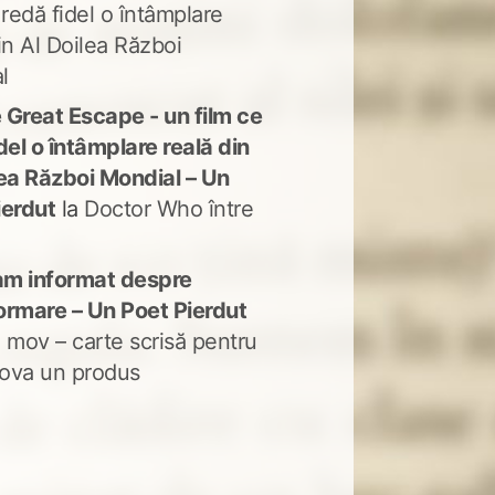
 redă fidel o întâmplare
in Al Doilea Război
l
 Great Escape - un film ce
del o întâmplare reală din
lea Război Mondial – Un
ierdut
la
Doctor Who între
m informat despre
ormare – Un Poet Pierdut
 mov – carte scrisă pentru
ova un produs