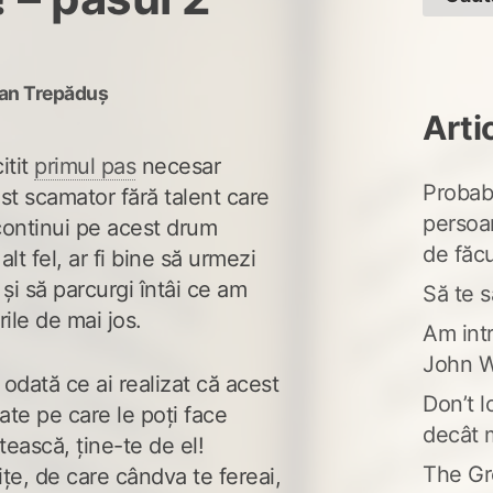
fan Trepăduș
Arti
itit
primul pas
necesar
Probabi
st scamator fără talent care
persoa
 continui pe acest drum
de făcu
 alt fel, ar fi bine să urmezi
 și să parcurgi întâi ce am
Să te s
ile de mai jos.
Am intr
John W
 odată ce ai realizat că acest
Don’t l
ate pe care le poți face
decât 
tească, ține-te de el!
The Gr
ițe, de care cândva te fereai,