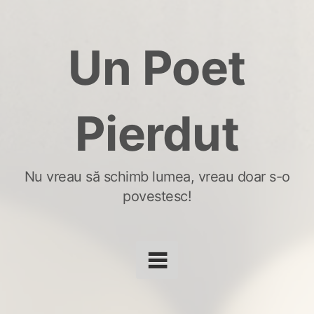
Skip
to
Un Poet
content
Pierdut
Nu vreau să schimb lumea, vreau doar s-o
povestesc!