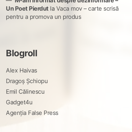
M-am informat despre dezinformare –
Un Poet Pierdut
la
Vaca mov – carte scrisă
pentru a promova un produs
Blogroll
Alex Haivas
Dragoș Șchiopu
Emil Călinescu
Gadget4u
Agenția False Press