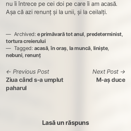
nu îi întrece pe cei doi pe care îi am acasă.
Așa că azi renunț și la unii, și la ceilalți.
Archived:
e primăvară tot anul
,
predeterminist
,
tortura creierului
Tagged:
acasă
,
în oraș
,
la muncă
,
liniște
,
nebuni
,
renunț
Navigare
Previous
N
Previous Post
Next Post
post:
po
Ziua când s-a umplut
M-aș duce
în
paharul
articole
Lasă un răspuns