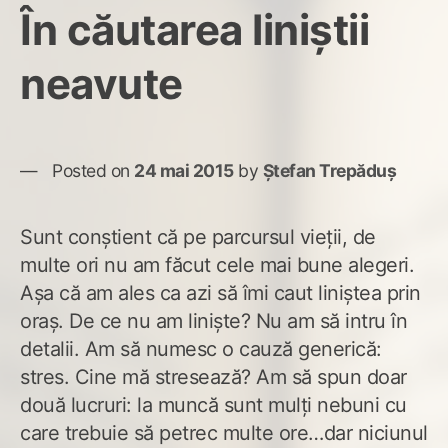
În căutarea liniștii
neavute
Posted on
24 mai 2015
by
Ștefan Trepăduș
Sunt conștient că pe parcursul vieții, de
multe ori nu am făcut cele mai bune alegeri.
Așa că am ales ca azi să îmi caut liniștea prin
oraș. De ce nu am liniște? Nu am să intru în
detalii. Am să numesc o cauză generică:
stres. Cine mă stresează? Am să spun doar
două lucruri: la muncă sunt mulți nebuni cu
care trebuie să petrec multe ore…dar niciunul