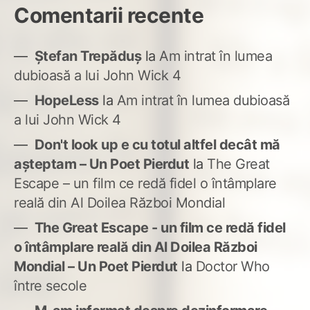
Comentarii recente
Ștefan Trepăduș
la
Am intrat în lumea
dubioasă a lui John Wick 4
HopeLess
la
Am intrat în lumea dubioasă
a lui John Wick 4
Don't look up e cu totul altfel decât mă
așteptam – Un Poet Pierdut
la
The Great
Escape – un film ce redă fidel o întâmplare
reală din Al Doilea Război Mondial
The Great Escape - un film ce redă fidel
o întâmplare reală din Al Doilea Război
Mondial – Un Poet Pierdut
la
Doctor Who
între secole