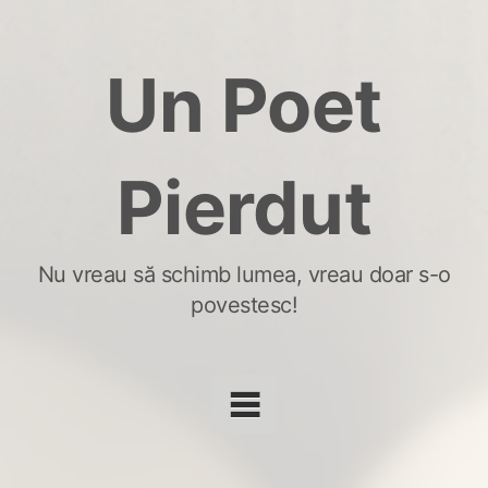
Skip
to
Un Poet
content
Pierdut
Nu vreau să schimb lumea, vreau doar s-o
povestesc!