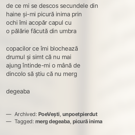
de ce mi se descos secundele din
haine și-mi picură inima prin
ochi îmi acopăr capul cu
o pălărie făcută din umbra
copacilor ce îmi blochează
drumul și simt că nu mai
ajung întinde-mi o mână de
dincolo să știu că nu merg
degeaba
Archived:
PoeVești
,
unpoetpierdut
Tagged:
merg degeaba
,
picură inima