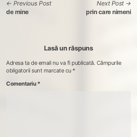
Navigare
Previous
N
Previous Post
Next Post
post:
po
de mine
prin care nimeni
în
articole
Lasă un răspuns
Adresa ta de email nu va fi publicată.
Câmpurile
obligatorii sunt marcate cu
*
Comentariu
*