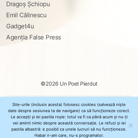
Dragoș Șchiopu
Emil Călinescu
Gadget4u
Agenția False Press
©2026 Un Poet Pierdut
Caută
Site-urile (inclusiv acesta) folosesc cookies (salvează niște
după:
date despre sesiunea ta de navigare) ca să funcționeze corect.
Le accepți și iei pastila roșie: totul va fi ca până acum și nu-ți
vei aminti nimic despre această conversație. Le refuzi și iei
pastila albastră: e posibil ca unele lucruri să nu funcționeze.
Powered by
WordPress
Habar n-am care, nu-s programator.