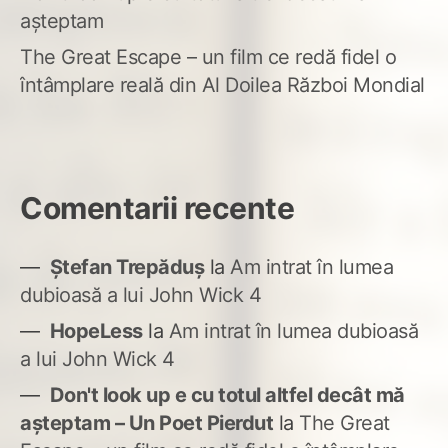
așteptam
The Great Escape – un film ce redă fidel o
întâmplare reală din Al Doilea Război Mondial
Comentarii recente
Ștefan Trepăduș
la
Am intrat în lumea
dubioasă a lui John Wick 4
HopeLess
la
Am intrat în lumea dubioasă
a lui John Wick 4
Don't look up e cu totul altfel decât mă
așteptam – Un Poet Pierdut
la
The Great