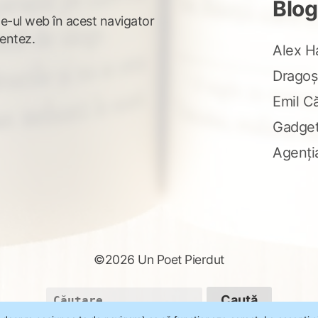
Blog
te-ul web în acest navigator
entez.
Alex H
Dragoș
Emil C
Gadge
Agenți
©2026 Un Poet Pierdut
Caută
după: