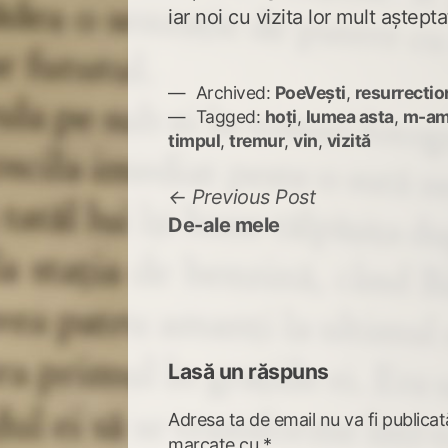
iar noi cu vizita lor mult aștepta
Archived:
PoeVești
,
resurrectio
Tagged:
hoți
,
lumea asta
,
m-am 
timpul
,
tremur
,
vin
,
vizită
Navigare
Previous
Previous Post
post:
De-ale mele
în
articole
Lasă un răspuns
Adresa ta de email nu va fi publicat
marcate cu
*