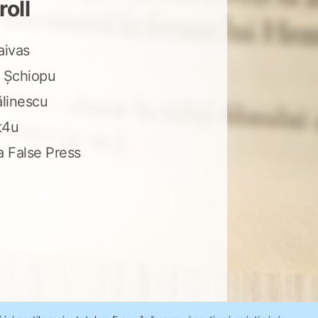
roll
aivas
 Șchiopu
ălinescu
t4u
a False Press