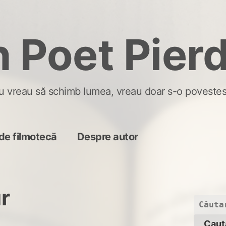
 Poet Pier
u vreau să schimb lumea, vreau doar s-o povestes
de filmotecă
Despre autor
r
Caută
după: