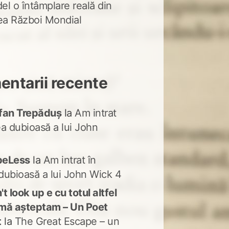
del o întâmplare reală din
lea Război Mondial
ntarii recente
fan Trepăduș
la
Am intrat
ea dubioasă a lui John
peLess
la
Am intrat în
dubioasă a lui John Wick 4
t look up e cu totul altfel
mă așteptam – Un Poet
t
la
The Great Escape – un