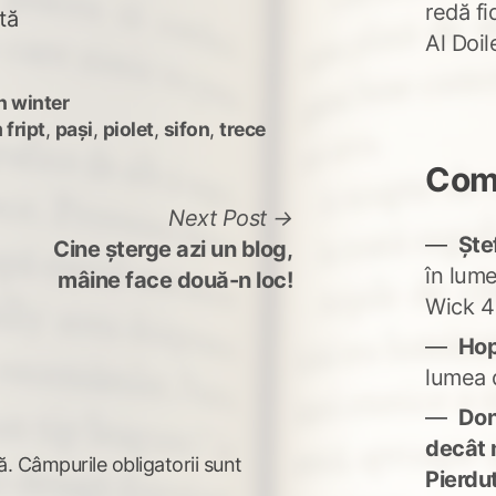
redă fi
tă
Al Doi
n winter
fript
,
pași
,
piolet
,
sifon
,
trece
Come
Next
Next Post
Ște
post:
Cine șterge azi un blog,
în lum
mâine face două-n loc!
Wick 4
Ho
lumea 
Don'
decât 
ă.
Câmpurile obligatorii sunt
Pierdu