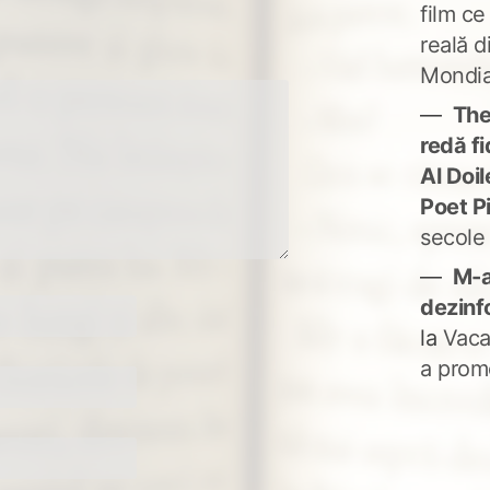
film ce
reală d
Mondia
The
redă fi
Al Doi
Poet P
secole
M-a
dezinf
la
Vaca
a prom