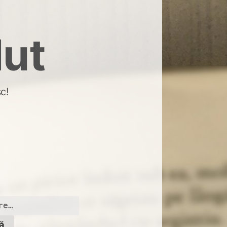
dut
c!