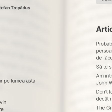
tefan Trepăduș
Arti
Probabi
persoa
de făcu
Să te s
Am intr
ur pe lumea asta
John W
Don’t l
decât 
vin
The Gr
re