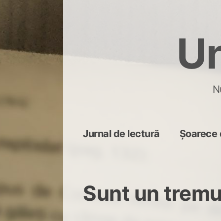
Skip
to
Un
content
N
Jurnal de lectură
Șoarece 
Sunt un tremu