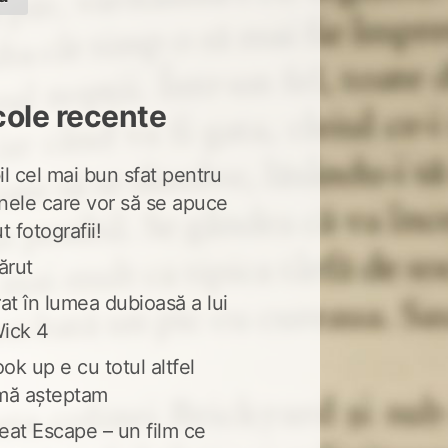
cole recente
l cel mai bun sfat pentru
nele care vor să se apuce
t fotografii!
ărut
at în lumea dubioasă a lui
ick 4
ook up e cu totul altfel
mă așteptam
eat Escape – un film ce