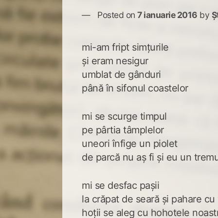
Posted on
7 ianuarie 2016
by
Ș
mi-am fript simțurile
și eram nesigur
umblat de gânduri
până în sifonul coastelor
mi se scurge timpul
pe pârtia tâmplelor
uneori înfige un piolet
de parcă nu aș fi și eu un trem
mi se desfac pașii
la crăpat de seară și pahare cu 
hoții se aleg cu hohotele noast