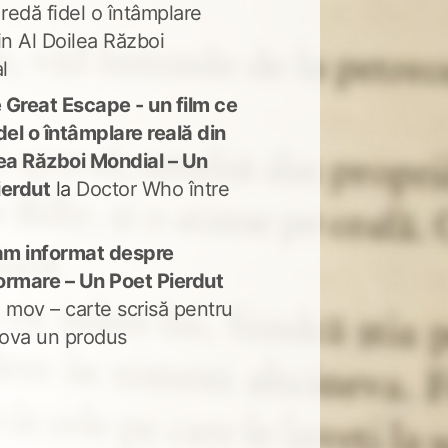
 redă fidel o întâmplare
in Al Doilea Război
l
 Great Escape - un film ce
del o întâmplare reală din
lea Război Mondial – Un
ierdut
la
Doctor Who între
m informat despre
ormare – Un Poet Pierdut
 mov – carte scrisă pentru
ova un produs