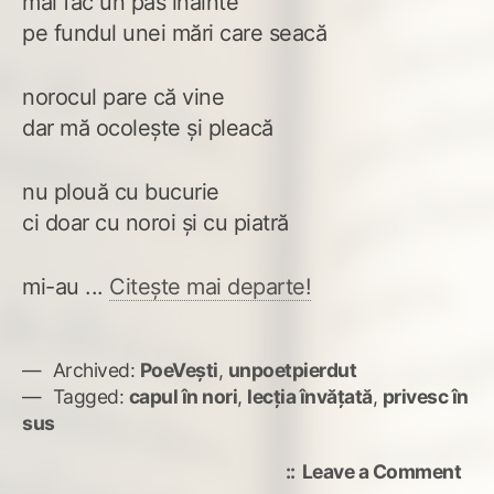
mai fac un pas înainte
pe fundul unei mări care seacă
norocul pare că vine
dar mă ocolește și pleacă
nu plouă cu bucurie
ci doar cu noroi și cu piatră
mi-au ...
Citește mai departe!
Archived:
PoeVești
,
unpoetpierdut
Tagged:
capul în nori
,
lecția învățată
,
privesc în
sus
on
Leave a Comment