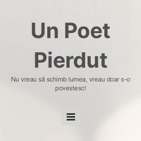
Skip
to
Un Poet
content
Pierdut
Nu vreau să schimb lumea, vreau doar s-o
povestesc!