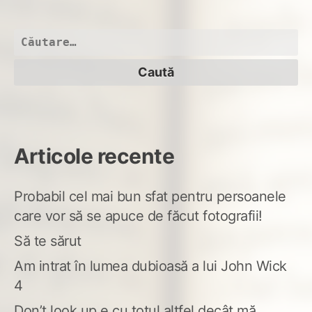
de
la
tâm
Caută
la
după:
gro
Articole recente
Probabil cel mai bun sfat pentru persoanele
care vor să se apuce de făcut fotografii!
Să te sărut
Am intrat în lumea dubioasă a lui John Wick
4
Don’t look up e cu totul altfel decât mă