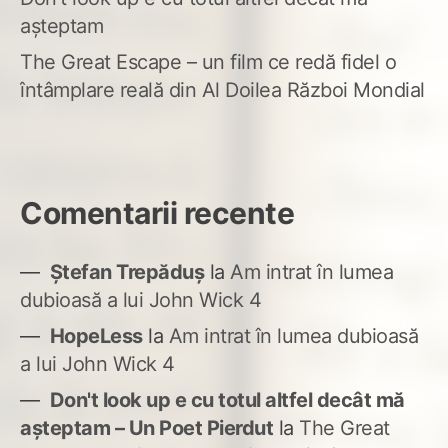
așteptam
The Great Escape – un film ce redă fidel o
întâmplare reală din Al Doilea Război Mondial
Comentarii recente
Ștefan Trepăduș
la
Am intrat în lumea
dubioasă a lui John Wick 4
HopeLess
la
Am intrat în lumea dubioasă
a lui John Wick 4
Don't look up e cu totul altfel decât mă
așteptam – Un Poet Pierdut
la
The Great