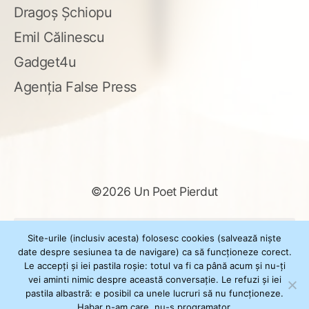
Dragoș Șchiopu
Emil Călinescu
Gadget4u
Agenția False Press
©2026 Un Poet Pierdut
Caută
Site-urile (inclusiv acesta) folosesc cookies (salvează niște
după:
date despre sesiunea ta de navigare) ca să funcționeze corect.
Le accepți și iei pastila roșie: totul va fi ca până acum și nu-ți
vei aminti nimic despre această conversație. Le refuzi și iei
pastila albastră: e posibil ca unele lucruri să nu funcționeze.
Powered by
WordPress
Habar n-am care, nu-s programator.