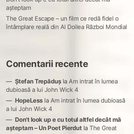
așteptam
The Great Escape – un film ce redă fidel o
întâmplare reală din Al Doilea Război Mondial
Comentarii recente
Ștefan Trepăduș
la
Am intrat în lumea
dubioasă a lui John Wick 4
HopeLess
la
Am intrat în lumea dubioasă
a lui John Wick 4
Don't look up e cu totul altfel decât mă
așteptam – Un Poet Pierdut
la
The Great