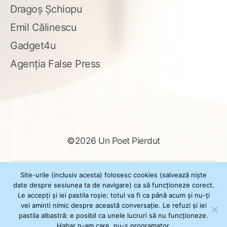
Dragoș Șchiopu
Emil Călinescu
Gadget4u
Agenția False Press
©2026 Un Poet Pierdut
Caută
Site-urile (inclusiv acesta) folosesc cookies (salvează niște
după:
date despre sesiunea ta de navigare) ca să funcționeze corect.
Le accepți și iei pastila roșie: totul va fi ca până acum și nu-ți
vei aminti nimic despre această conversație. Le refuzi și iei
pastila albastră: e posibil ca unele lucruri să nu funcționeze.
Powered by
WordPress
Habar n-am care, nu-s programator.