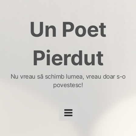
Skip
to
Un Poet
content
Pierdut
Nu vreau să schimb lumea, vreau doar s-o
povestesc!