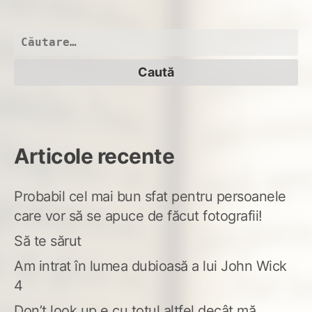
de
la
tâm
Caută
la
după:
gro
Articole recente
Probabil cel mai bun sfat pentru persoanele
care vor să se apuce de făcut fotografii!
Să te sărut
Am intrat în lumea dubioasă a lui John Wick
4
Don’t look up e cu totul altfel decât mă