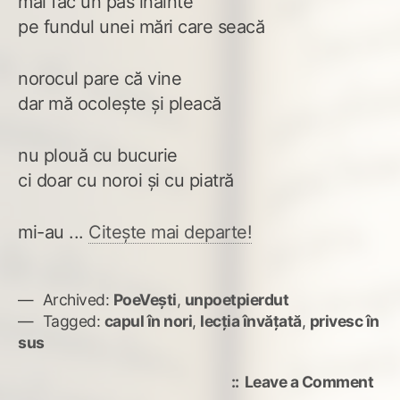
mai fac un pas înainte
pe fundul unei mări care seacă
norocul pare că vine
dar mă ocolește și pleacă
nu plouă cu bucurie
ci doar cu noroi și cu piatră
mi-au ...
Citește mai departe!
Archived:
PoeVești
,
unpoetpierdut
Tagged:
capul în nori
,
lecția învățată
,
privesc în
sus
on
Leave a Comment