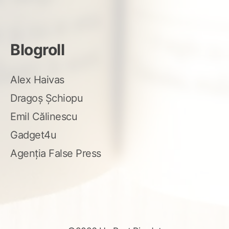
Blogroll
Alex Haivas
Dragoș Șchiopu
Emil Călinescu
Gadget4u
Agenția False Press