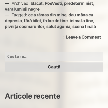
Archived:
blacat
,
PoeVești
,
predeterminist
,
vara luminii negre
Tagged:
ce a rămas din mine
,
dau mâna cu
depresia
,
fără bilet
,
în loc de tine
,
inima la tine
,
pivnița coșmarurilor
,
salut agonia
,
scena finală
on
Leave a Comment
staț
fina
Caută
după:
Articole recente