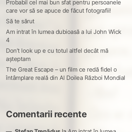
Probabil cel mai bun sfat pentru persoanele
care vor să se apuce de făcut fotografii!
Să te sărut
Am intrat în lumea dubioasă a lui John Wick
4
Don’t look up e cu totul altfel decât mă
așteptam
The Great Escape – un film ce redă fidel o
întâmplare reală din Al Doilea Război Mondial
Comentarii recente
Ștefan Trepăduș
la
Am intrat în lumea