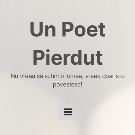
Skip
to
Un Poet
content
Pierdut
Nu vreau să schimb lumea, vreau doar s-o
povestesc!