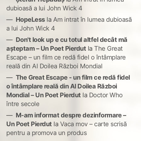
dubioasă a lui John Wick 4
HopeLess
la
Am intrat în lumea dubioasă
a lui John Wick 4
Don't look up e cu totul altfel decât mă
așteptam – Un Poet Pierdut
la
The Great
Escape – un film ce redă fidel o întâmplare
reală din Al Doilea Război Mondial
The Great Escape - un film ce redă fidel
o întâmplare reală din Al Doilea Război
Mondial – Un Poet Pierdut
la
Doctor Who
între secole
M-am informat despre dezinformare –
Un Poet Pierdut
la
Vaca mov – carte scrisă
pentru a promova un produs