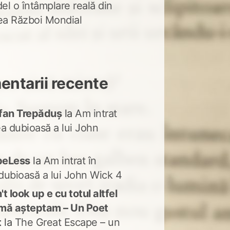
del o întâmplare reală din
lea Război Mondial
ntarii recente
fan Trepăduș
la
Am intrat
ea dubioasă a lui John
peLess
la
Am intrat în
dubioasă a lui John Wick 4
t look up e cu totul altfel
mă așteptam – Un Poet
t
la
The Great Escape – un