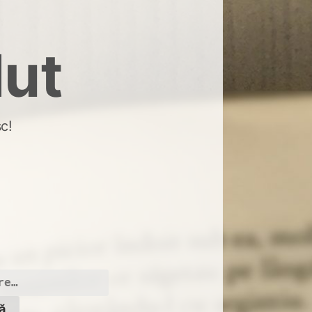
dut
c!