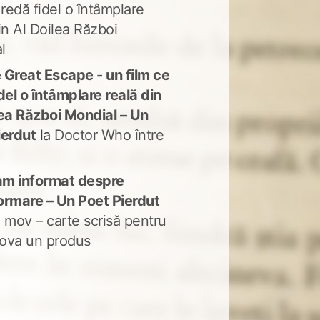
 redă fidel o întâmplare
in Al Doilea Război
l
 Great Escape - un film ce
del o întâmplare reală din
lea Război Mondial – Un
ierdut
la
Doctor Who între
m informat despre
ormare – Un Poet Pierdut
 mov – carte scrisă pentru
ova un produs