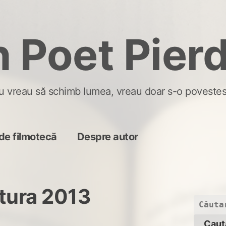
 Poet Pier
u vreau să schimb lumea, vreau doar s-o povestes
de filmotecă
Despre autor
tura 2013
Caută
după: