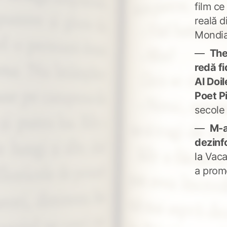
film ce
reală d
Mondia
The
redă fi
Al Doi
Poet P
secole
M-a
dezinf
la
Vaca
a prom