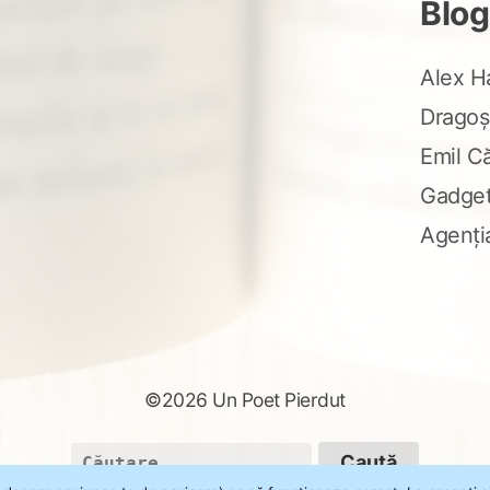
Blog
Alex H
Dragoș
Emil C
Gadge
Agenți
©2026 Un Poet Pierdut
Caută
după: