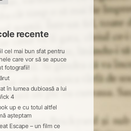
cole recente
l cel mai bun sfat pentru
nele care vor să se apuce
t fotografii!
ărut
at în lumea dubioasă a lui
ick 4
ook up e cu totul altfel
mă așteptam
eat Escape – un film ce