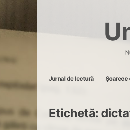
Skip
to
Un
content
N
Jurnal de lectură
Șoarece 
Etichetă:
dicta