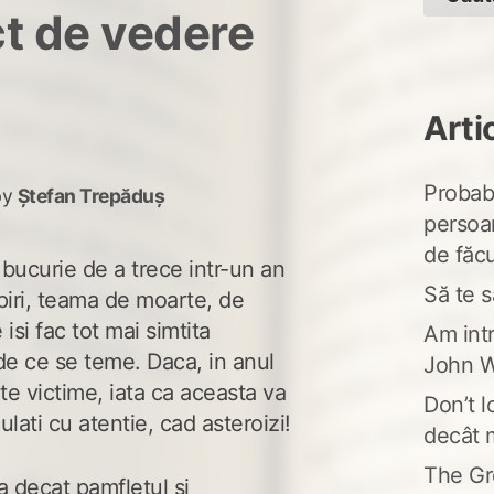
t de vedere
Arti
Probabi
by
Ștefan Trepăduș
persoa
de făcu
bucurie de a trece intr-un an
Să te s
ri, teama de moarte, de
 isi fac tot mai simtita
Am intr
de ce se teme. Daca, in anul
John W
te victime, iata ca aceasta va
Don’t l
ulati cu atentie, cad asteroizi!
decât 
The Gr
a decat pamfletul si