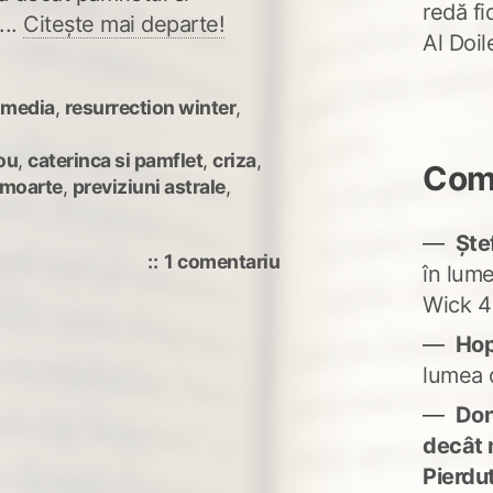
redă fi
...
Citește mai departe!
Al Doi
 media
,
resurrection winter
,
ou
,
caterinca si pamflet
,
criza
,
Come
moarte
,
previziuni astrale
,
Ște
la
1 comentariu
în lum
2013
Wick 4
din
punct
Ho
de
lumea 
vedere
Don'
(dez)astral
decât 
Pierdu