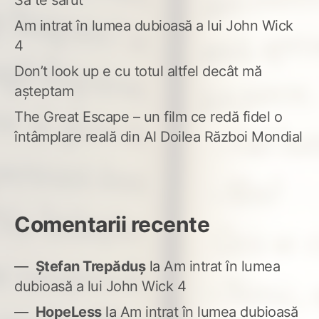
Să te sărut
Am intrat în lumea dubioasă a lui John Wick
4
Don’t look up e cu totul altfel decât mă
așteptam
The Great Escape – un film ce redă fidel o
întâmplare reală din Al Doilea Război Mondial
Comentarii recente
Ștefan Trepăduș
la
Am intrat în lumea
dubioasă a lui John Wick 4
HopeLess
la
Am intrat în lumea dubioasă