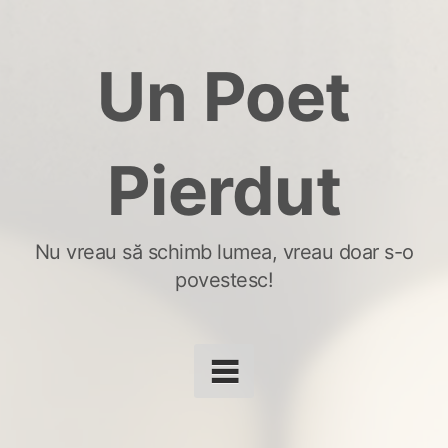
Skip
to
Un Poet
content
Pierdut
Nu vreau să schimb lumea, vreau doar s-o
povestesc!