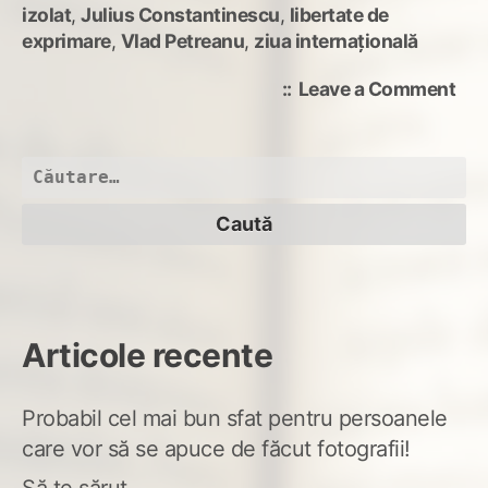
izolat
,
Julius Constantinescu
,
libertate de
exprimare
,
Vlad Petreanu
,
ziua internațională
on
Leave a Comment
Toț
av
drep
Caută
dar
după:
nu
toți
le
ști
Articole recente
Probabil cel mai bun sfat pentru persoanele
care vor să se apuce de făcut fotografii!