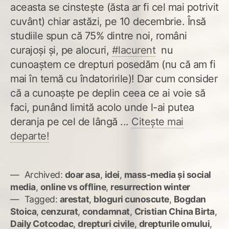
aceasta se cinstește (ăsta ar fi cel mai potrivit
cuvânt) chiar astăzi, pe 10 decembrie. Însă
studiile spun că 75% dintre noi, români
curajoși și, pe alocuri,
#lacurent
nu
cunoaștem ce drepturi posedăm (nu că am fi
mai în temă cu îndatoririle)! Dar cum consider
că a cunoaște pe deplin ceea ce ai voie să
faci, punând limită acolo unde l-ai putea
deranja pe cel de lângă ...
Citește mai
departe!
Archived:
doar asa
,
idei
,
mass-media și social
media
,
online vs offline
,
resurrection winter
Tagged:
arestat
,
bloguri cunoscute
,
Bogdan
Stoica
,
cenzurat
,
condamnat
,
Cristian China Birta
,
Daily Cotcodac
,
drepturi civile
,
drepturile omului
,