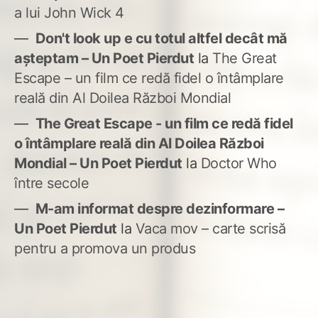
a lui John Wick 4
Don't look up e cu totul altfel decât mă
așteptam – Un Poet Pierdut
la
The Great
Escape – un film ce redă fidel o întâmplare
reală din Al Doilea Război Mondial
The Great Escape - un film ce redă fidel
o întâmplare reală din Al Doilea Război
Mondial – Un Poet Pierdut
la
Doctor Who
între secole
M-am informat despre dezinformare –
Un Poet Pierdut
la
Vaca mov – carte scrisă
pentru a promova un produs