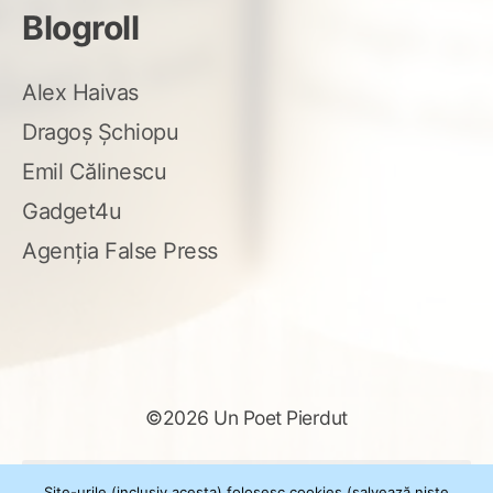
Blogroll
Alex Haivas
Dragoș Șchiopu
Emil Călinescu
Gadget4u
Agenția False Press
©2026 Un Poet Pierdut
Caută
Site-urile (inclusiv acesta) folosesc cookies (salvează niște