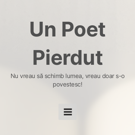
Skip
to
Un Poet
content
Pierdut
Nu vreau să schimb lumea, vreau doar s-o
povestesc!