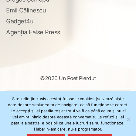
Emil Călinescu
Gadget4u
Agenția False Press
©2026 Un Poet Pierdut
Caută
Site-urile (inclusiv acesta) folosesc cookies (salvează niște
după:
date despre sesiunea ta de navigare) ca să funcționeze corect.
Le accepți și iei pastila roșie: totul va fi ca până acum și nu-ți
vei aminti nimic despre această conversație. Le refuzi și iei
pastila albastră: e posibil ca unele lucruri să nu funcționeze.
Powered by
WordPress
Habar n-am care, nu-s programator.
Theme
XSimply
by Il Jester