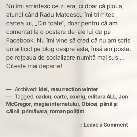
Nu îmi amintesc ce zi era, ci doar că ploua,
atunci când Radu Mateescu îmi trimitea
cartea lui, „Din toate”, doar pentru că am
comentat la o postare de-ale lui de pe
Facebook. Nu îmi vine să cred că nu am scris
un articol pe blog despre asta, însă am postat
pe rețeaua de socializare numită mai sus ...
Citește mai departe!
Archived:
idei
,
resurrection winter
Tagged:
cadou
,
carte
,
covrig
,
editura ALL
,
Jon
McGregor
,
magia internetului
,
Obicei
,
până și
câinii
,
primăvara
,
roman polițist
on
Leave a Comment
Pân