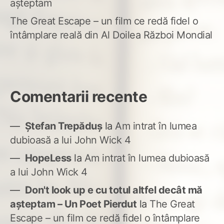
așteptam
The Great Escape – un film ce redă fidel o
întâmplare reală din Al Doilea Război Mondial
Comentarii recente
Ștefan Trepăduș
la
Am intrat în lumea
dubioasă a lui John Wick 4
HopeLess
la
Am intrat în lumea dubioasă
a lui John Wick 4
Don't look up e cu totul altfel decât mă
așteptam – Un Poet Pierdut
la
The Great
Escape – un film ce redă fidel o întâmplare