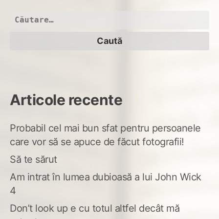
și
câi
Caută
cit
după:
Articole recente
Probabil cel mai bun sfat pentru persoanele
care vor să se apuce de făcut fotografii!
Să te sărut
Am intrat în lumea dubioasă a lui John Wick
4
Don’t look up e cu totul altfel decât mă