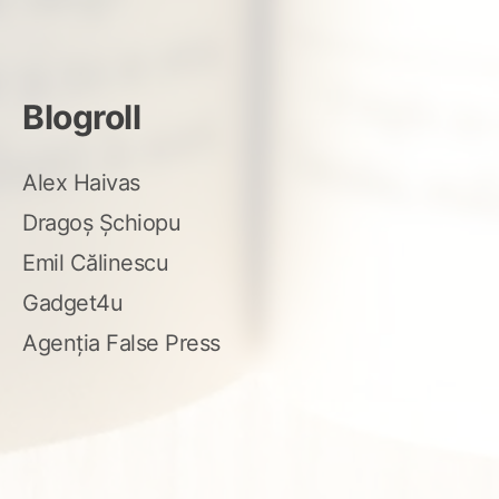
Blogroll
Alex Haivas
Dragoș Șchiopu
Emil Călinescu
Gadget4u
Agenția False Press