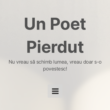
Skip
to
Un Poet
content
Pierdut
Nu vreau să schimb lumea, vreau doar s-o
povestesc!