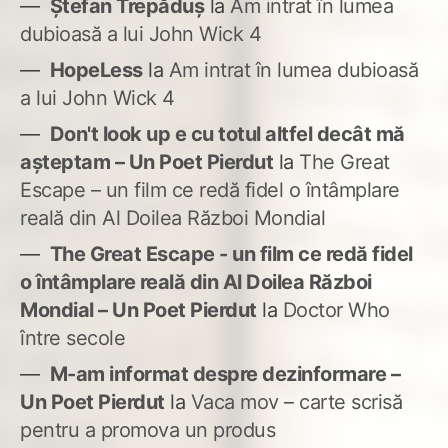
Ștefan Trepăduș
la
Am intrat în lumea
dubioasă a lui John Wick 4
HopeLess
la
Am intrat în lumea dubioasă
a lui John Wick 4
Don't look up e cu totul altfel decât mă
așteptam – Un Poet Pierdut
la
The Great
Escape – un film ce redă fidel o întâmplare
reală din Al Doilea Război Mondial
The Great Escape - un film ce redă fidel
o întâmplare reală din Al Doilea Război
Mondial – Un Poet Pierdut
la
Doctor Who
între secole
M-am informat despre dezinformare –
Un Poet Pierdut
la
Vaca mov – carte scrisă
pentru a promova un produs