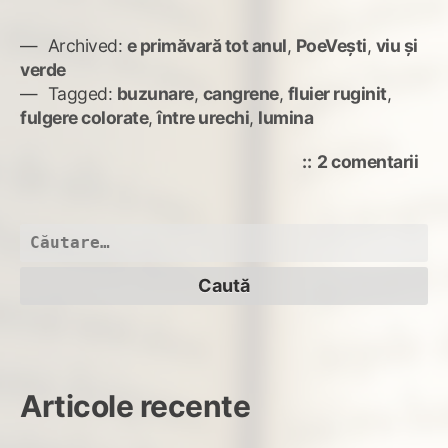
Archived:
e primăvară tot anul
,
PoeVești
,
viu și
verde
Tagged:
buzunare
,
cangrene
,
fluier ruginit
,
fulgere colorate
,
între urechi
,
lumina
la
2 comentarii
Din
dea
vân
Caută
după:
Articole recente