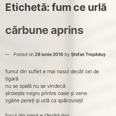
Etichetă:
fum ce urlă
cărbune aprins
Posted on
28 iunie 2016
by
Ștefan Trepăduș
fumul din suflet e mai nasol decât cel de
țigară
nu se spală nu se vindecă
șiroiește negru printre oase și vene
zgârie pereți și urlă ca spânzurații
focul din piept e tămăduitor