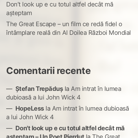
Don’t look up e cu totul altfel decât mă
așteptam
The Great Escape – un film ce redă fidel o
întâmplare reală din Al Doilea Război Mondial
Comentarii recente
Ștefan Trepăduș
la
Am intrat în lumea
dubioasă a lui John Wick 4
HopeLess
la
Am intrat în lumea dubioasă
a lui John Wick 4
Don't look up e cu totul altfel decât mă
așteptam – Un Poet Pierdut
la
The Great