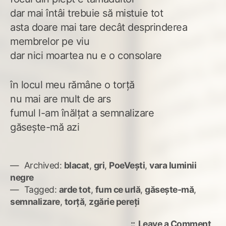
dar mai întâi trebuie să mistuie tot
asta doare mai tare decât desprinderea
membrelor pe viu
dar nici moartea nu e o consolare
în locul meu rămâne o torță
nu mai are mult de ars
fumul l-am înălțat a semnalizare
găsește-mă azi
Archived:
blacat
,
gri
,
PoeVești
,
vara luminii
negre
Tagged:
arde tot
,
fum ce urlă
,
găsește-mă
,
semnalizare
,
torță
,
zgărie pereți
on
Leave a Comment