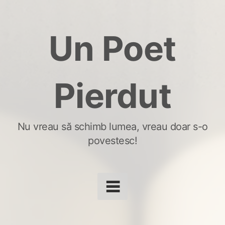
Skip
to
Un Poet
content
Pierdut
Nu vreau să schimb lumea, vreau doar s-o
povestesc!