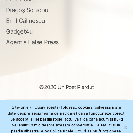
Dragoș Șchiopu
Emil Călinescu
Gadget4u
Agenția False Press
©2026 Un Poet Pierdut
Caută
Site-urile (inclusiv acesta) folosesc cookies (salvează niște
după:
date despre sesiunea ta de navigare) ca să funcționeze corect.
Le accepți și iei pastila roșie: totul va fi ca până acum și nu-ți
vei aminti nimic despre această conversație. Le refuzi și iei
pastila albastră: e posibil ca unele lucruri să nu funcționeze.