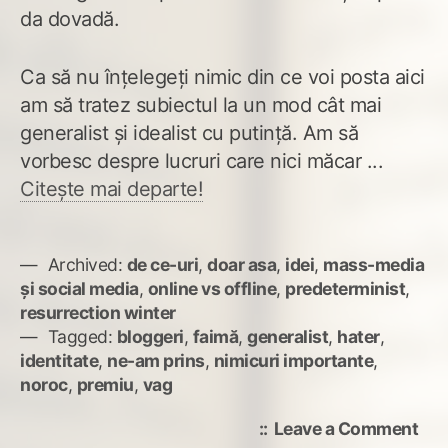
da dovadă.
Ca să nu înțelegeți nimic din ce voi posta aici
am să tratez subiectul la un mod cât mai
generalist și idealist cu putință. Am să
vorbesc despre lucruri care nici măcar ...
Citește mai departe!
Archived:
de ce-uri
,
doar asa
,
idei
,
mass-media
și social media
,
online vs offline
,
predeterminist
,
resurrection winter
Tagged:
bloggeri
,
faimă
,
generalist
,
hater
,
identitate
,
ne-am prins
,
nimicuri importante
,
noroc
,
premiu
,
vag
on
Leave a Comment