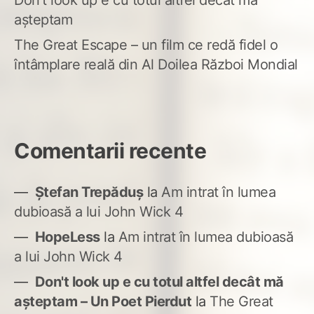
Don’t look up e cu totul altfel decât mă
așteptam
The Great Escape – un film ce redă fidel o
întâmplare reală din Al Doilea Război Mondial
Comentarii recente
Ștefan Trepăduș
la
Am intrat în lumea
dubioasă a lui John Wick 4
HopeLess
la
Am intrat în lumea dubioasă
a lui John Wick 4
Don't look up e cu totul altfel decât mă
așteptam – Un Poet Pierdut
la
The Great