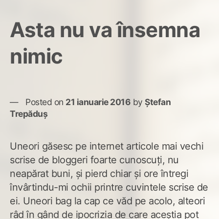
Blo
au
Asta nu va însemna
ene
nel
nimic
Posted on
21 ianuarie 2016
by
Ștefan
Trepăduș
Uneori găsesc pe internet articole mai vechi
scrise de bloggeri foarte cunoscuți, nu
neapărat buni, și pierd chiar și ore întregi
învârtindu-mi ochii printre cuvintele scrise de
ei. Uneori bag la cap ce văd pe acolo, alteori
râd în gând de ipocrizia de care aceștia pot