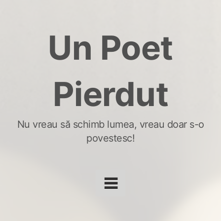
Skip
to
Un Poet
content
Pierdut
Nu vreau să schimb lumea, vreau doar s-o
povestesc!