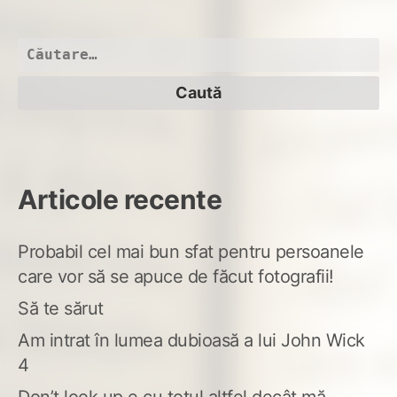
Ast
nu
va
Caută
îns
după:
nim
Articole recente
Probabil cel mai bun sfat pentru persoanele
care vor să se apuce de făcut fotografii!
Să te sărut
Am intrat în lumea dubioasă a lui John Wick
4