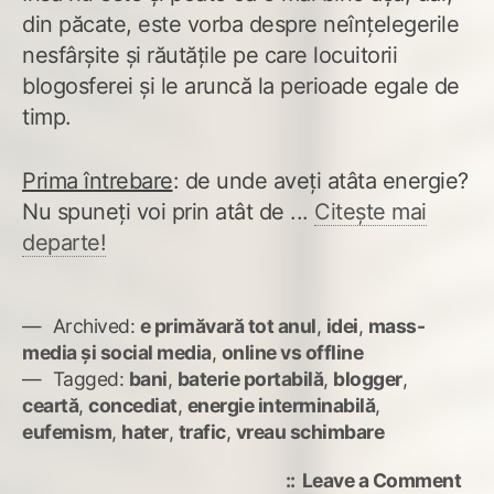
din păcate, este vorba despre neînțelegerile
nesfârșite și răutățile pe care locuitorii
blogosferei și le aruncă la perioade egale de
timp.
Prima întrebare
: de unde aveți atâta energie?
Nu spuneți voi prin atât de ...
Citește mai
departe!
Archived:
e primăvară tot anul
,
idei
,
mass-
media și social media
,
online vs offline
Tagged:
bani
,
baterie portabilă
,
blogger
,
ceartă
,
concediat
,
energie interminabilă
,
eufemism
,
hater
,
trafic
,
vreau schimbare
on
Leave a Comment