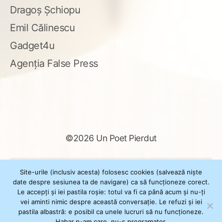
Dragoș Șchiopu
Emil Călinescu
Gadget4u
Agenția False Press
©2026 Un Poet Pierdut
Caută
Site-urile (inclusiv acesta) folosesc cookies (salvează niște
după:
date despre sesiunea ta de navigare) ca să funcționeze corect.
Le accepți și iei pastila roșie: totul va fi ca până acum și nu-ți
vei aminti nimic despre această conversație. Le refuzi și iei
pastila albastră: e posibil ca unele lucruri să nu funcționeze.
Powered by
WordPress
Habar n-am care, nu-s programator.