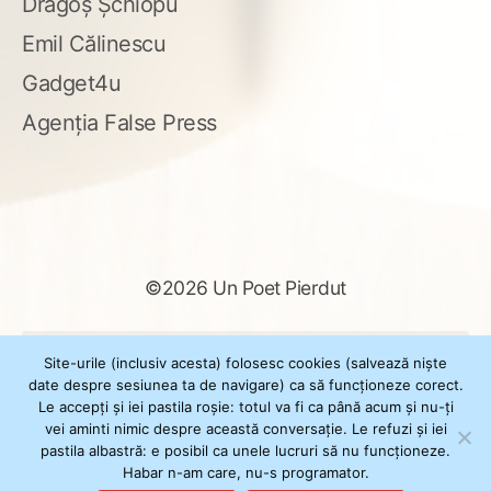
Dragoș Șchiopu
Emil Călinescu
Gadget4u
Agenția False Press
©2026 Un Poet Pierdut
Caută
Site-urile (inclusiv acesta) folosesc cookies (salvează niște
după:
date despre sesiunea ta de navigare) ca să funcționeze corect.
Le accepți și iei pastila roșie: totul va fi ca până acum și nu-ți
vei aminti nimic despre această conversație. Le refuzi și iei
pastila albastră: e posibil ca unele lucruri să nu funcționeze.
Powered by
WordPress
Habar n-am care, nu-s programator.
Theme
XSimply
by Il Jester