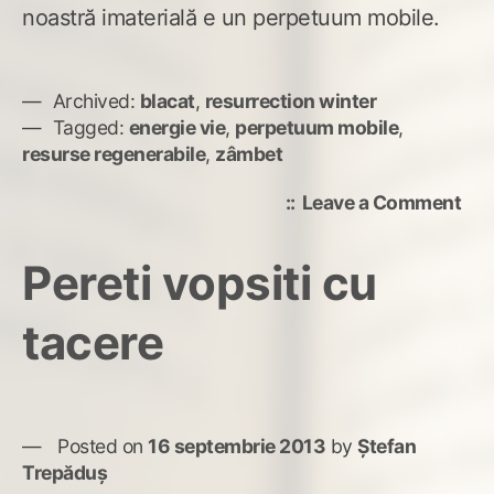
noastră imaterială e un perpetuum mobile.
Archived:
blacat
,
resurrection winter
Tagged:
energie vie
,
perpetuum mobile
,
resurse regenerabile
,
zâmbet
on
Leave a Comment
Ene
vie
Pereti vopsiti cu
tacere
Posted on
16 septembrie 2013
by
Ștefan
Trepăduș