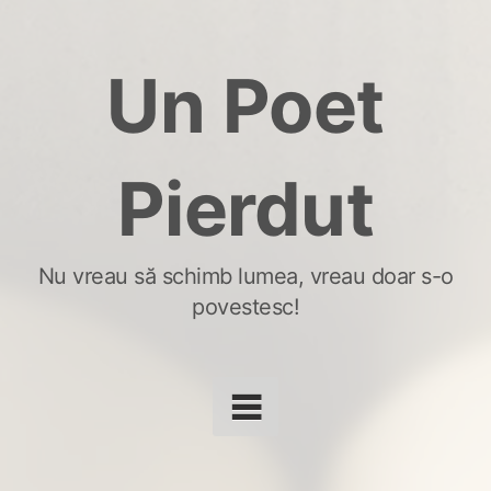
Skip
to
Un Poet
content
Pierdut
Nu vreau să schimb lumea, vreau doar s-o
povestesc!