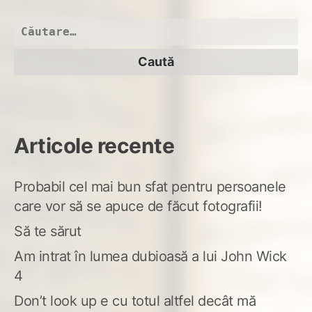
vop
cu
Caută
tac
după:
Articole recente
Probabil cel mai bun sfat pentru persoanele
care vor să se apuce de făcut fotografii!
Să te sărut
Am intrat în lumea dubioasă a lui John Wick
4
Don’t look up e cu totul altfel decât mă