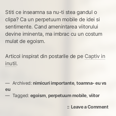
Stiti ce inseamna sa nu-ti stea gandul o
clipa? Ca un perpetuum mobile de idei si
sentimente. Cand amenintarea viitorului
devine iminenta, ma imbrac cu un costum
mulat de egoism.
Articol inspirat din postarile de pe
Captiv in
inutil
.
Archived:
nimicuri importante
,
toamna- eu vs
eu
Tagged:
egoism
,
perpetuum mobile
,
viitor
on
Leave a Comment
Per