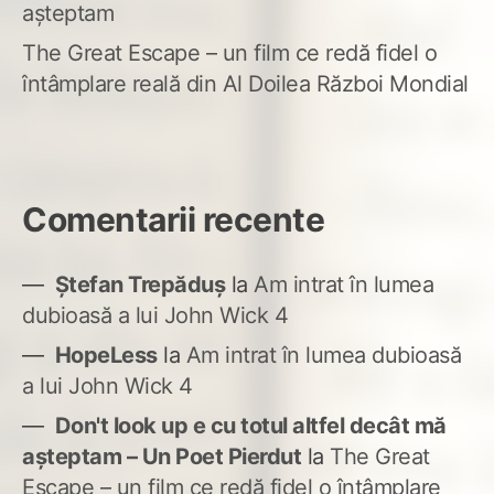
așteptam
The Great Escape – un film ce redă fidel o
întâmplare reală din Al Doilea Război Mondial
Comentarii recente
Ștefan Trepăduș
la
Am intrat în lumea
dubioasă a lui John Wick 4
HopeLess
la
Am intrat în lumea dubioasă
a lui John Wick 4
Don't look up e cu totul altfel decât mă
așteptam – Un Poet Pierdut
la
The Great
Escape – un film ce redă fidel o întâmplare