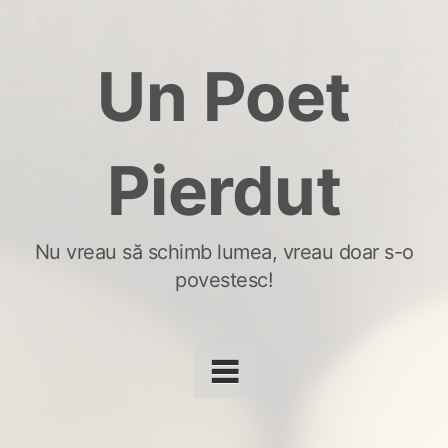
Skip
to
Un Poet
content
Pierdut
Nu vreau să schimb lumea, vreau doar s-o
povestesc!