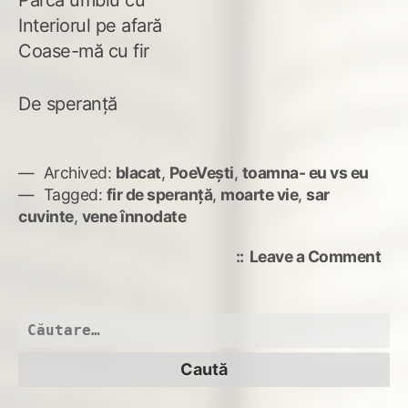
Interiorul pe afară
Coase-mă cu fir
De speranță
Archived:
blacat
,
PoeVești
,
toamna- eu vs eu
Tagged:
fir de speranță
,
moarte vie
,
sar
cuvinte
,
vene înnodate
on
Leave a Comment
în
min
o
Caută
moa
după: