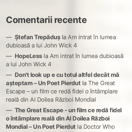
Comentarii recente
Ștefan Trepăduș
la
Am intrat în lumea
dubioasă a lui John Wick 4
HopeLess
la
Am intrat în lumea dubioasă
a lui John Wick 4
Don't look up e cu totul altfel decât mă
așteptam – Un Poet Pierdut
la
The Great
Escape – un film ce redă fidel o întâmplare
reală din Al Doilea Război Mondial
The Great Escape - un film ce redă fidel
o întâmplare reală din Al Doilea Război
Mondial – Un Poet Pierdut
la
Doctor Who