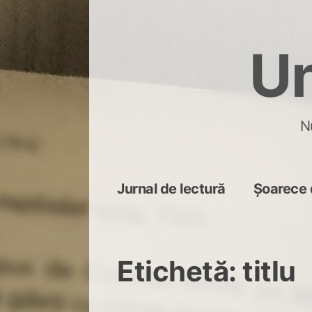
Skip
to
Un
content
N
Jurnal de lectură
Șoarece 
Etichetă:
titlu