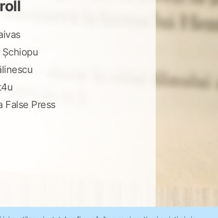
roll
aivas
 Șchiopu
ălinescu
t4u
a False Press