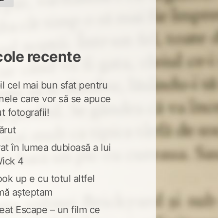
cole recente
l cel mai bun sfat pentru
nele care vor să se apuce
t fotografii!
ărut
at în lumea dubioasă a lui
ick 4
ook up e cu totul altfel
mă așteptam
eat Escape – un film ce