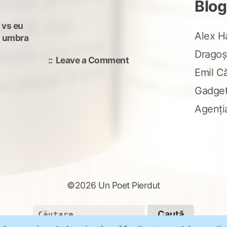
Blog
 vs eu
Alex H
,
umbra
Dragoș
on
Leave a Comment
Emil C
Profesionist
Gadge
Agenți
©2026 Un Poet Pierdut
Caută
după: