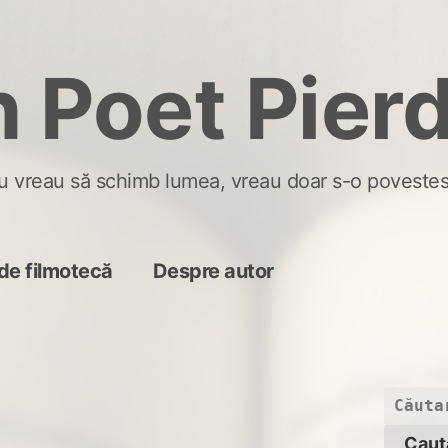
 Poet Pier
u vreau să schimb lumea, vreau doar s-o povestes
de filmotecă
Despre autor
Caută
după: