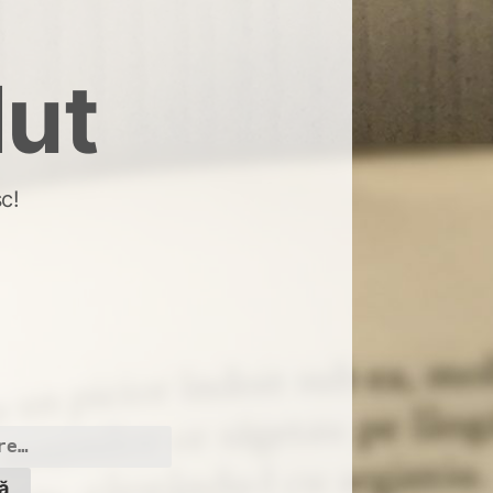
dut
c!