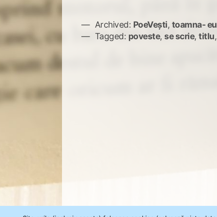
Archived:
PoeVești
,
toamna- eu
Tagged:
poveste
,
se scrie
,
titlu