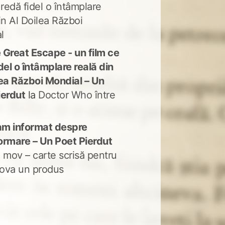
 redă fidel o întâmplare
in Al Doilea Război
l
 Great Escape - un film ce
del o întâmplare reală din
lea Război Mondial – Un
ierdut
la
Doctor Who între
m informat despre
ormare – Un Poet Pierdut
 mov – carte scrisă pentru
ova un produs