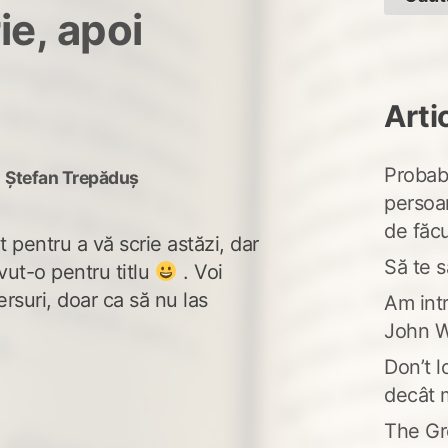
ie, apoi
Arti
Probabi
y
Ștefan Trepăduș
persoa
de făcu
 pentru a vă scrie astăzi, dar
Să te s
vut-o pentru titlu
. Voi
ersuri, doar ca să nu las
Am intr
John W
Don’t l
decât 
The Gr