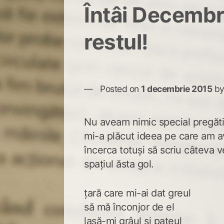
Întâi Decembr
restul!
Posted on
1 decembrie 2015
b
Nu aveam nimic special pregătit
mi-a plăcut ideea pe care am a
încerca totuși să scriu câteva v
spațiul ăsta gol.
țară care mi-ai dat greul
să mă înconjor de el
lasă-mi grâul și pateul