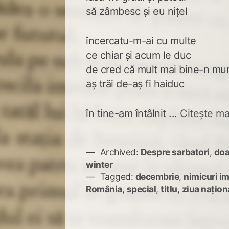
să zâmbesc și eu nițel
încercatu-m-ai cu multe
ce chiar și acum le duc
de cred că mult mai bine-n mu
aș trăi de-aș fi haiduc
în tine-am întâlnit ...
Citește ma
Archived:
Despre sarbatori
,
doa
winter
Tagged:
decembrie
,
nimicuri i
România
,
special
,
titlu
,
ziua națion