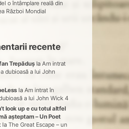
del o întâmplare reală din
lea Război Mondial
ntarii recente
fan Trepăduș
la
Am intrat
ea dubioasă a lui John
peLess
la
Am intrat în
dubioasă a lui John Wick 4
t look up e cu totul altfel
mă așteptam – Un Poet
t
la
The Great Escape – un