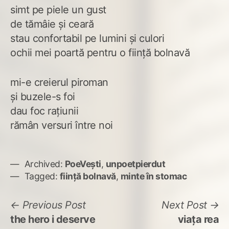
simt pe piele un gust
de tămâie și ceară
stau confortabil pe lumini și culori
ochii mei poartă pentru o ființă bolnavă
mi-e creierul piroman
și buzele-s foi
dau foc rațiunii
rămân versuri între noi
Archived:
PoeVești
,
unpoetpierdut
Tagged:
ființă bolnavă
,
minte în stomac
Navigare
Previous
N
Previous Post
Next Post
post:
po
the hero i deserve
viața rea
în