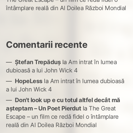
întâmplare reală din Al Doilea Război Mondial
Comentarii recente
Ștefan Trepăduș
la
Am intrat în lumea
dubioasă a lui John Wick 4
HopeLess
la
Am intrat în lumea dubioasă
a lui John Wick 4
Don't look up e cu totul altfel decât mă
așteptam – Un Poet Pierdut
la
The Great
Escape – un film ce redă fidel o întâmplare
reală din Al Doilea Război Mondial