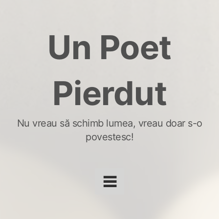
Skip
to
Un Poet
content
Pierdut
Nu vreau să schimb lumea, vreau doar s-o
povestesc!