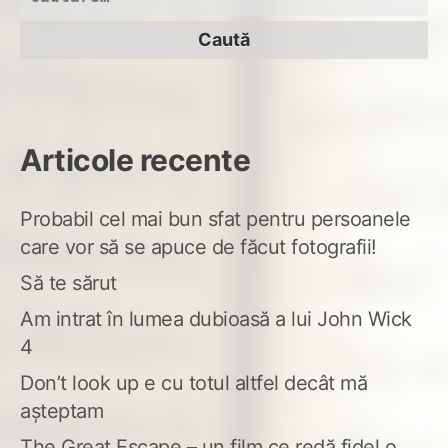
după:
Articole recente
Probabil cel mai bun sfat pentru persoanele
care vor să se apuce de făcut fotografii!
Să te sărut
Am intrat în lumea dubioasă a lui John Wick
4
Don’t look up e cu totul altfel decât mă
așteptam
The Great Escape – un film ce redă fidel o