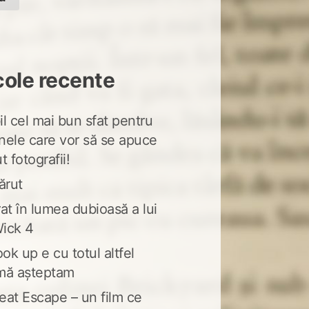
cole recente
l cel mai bun sfat pentru
nele care vor să se apuce
t fotografii!
ărut
at în lumea dubioasă a lui
ick 4
ook up e cu totul altfel
mă așteptam
eat Escape – un film ce