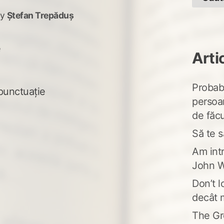
y
Ștefan Trepăduș
e
Arti
Probabi
punctuație
persoa
de făcu
Să te s
Am intr
John W
Don’t l
decât 
The Gr