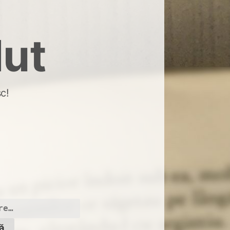
dut
c!