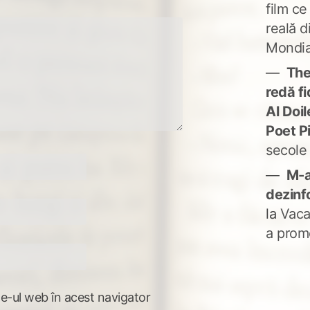
film ce
reală d
Mondia
The
redă fi
Al Doi
Poet P
secole
M-a
dezinf
la
Vaca
a prom
te-ul web în acest navigator