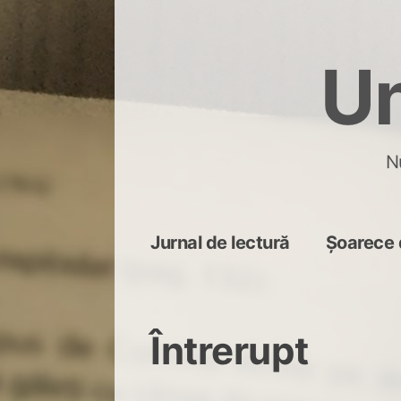
Skip
to
Un
content
N
Jurnal de lectură
Șoarece 
Întrerupt