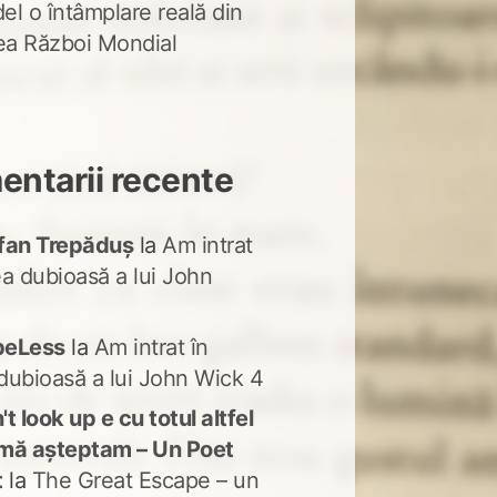
del o întâmplare reală din
lea Război Mondial
ntarii recente
fan Trepăduș
la
Am intrat
ea dubioasă a lui John
peLess
la
Am intrat în
dubioasă a lui John Wick 4
t look up e cu totul altfel
mă așteptam – Un Poet
t
la
The Great Escape – un