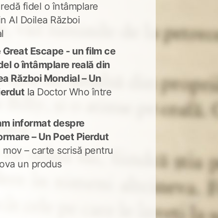
 redă fidel o întâmplare
in Al Doilea Război
l
 Great Escape - un film ce
del o întâmplare reală din
lea Război Mondial – Un
ierdut
la
Doctor Who între
m informat despre
ormare – Un Poet Pierdut
 mov – carte scrisă pentru
ova un produs