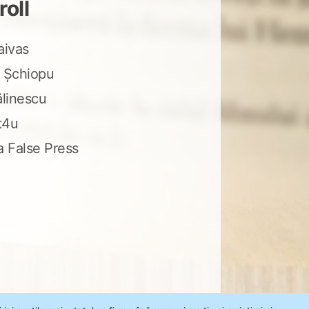
roll
aivas
 Șchiopu
ălinescu
t4u
a False Press