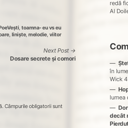
redă fi
Al Doi
PoeVești
,
toamna- eu vs eu
soare
,
liniște
,
melodie
,
viitor
Come
Next
Next Post
post:
Dosare secrete și comori
Ște
în lum
Wick 4
Ho
lumea 
ă.
Câmpurile obligatorii sunt
Don'
decât 
Pierdu