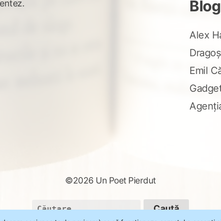
Blog
entez.
Alex H
Dragoș
Emil C
Gadge
Agenți
©2026 Un Poet Pierdut
Caută
după: