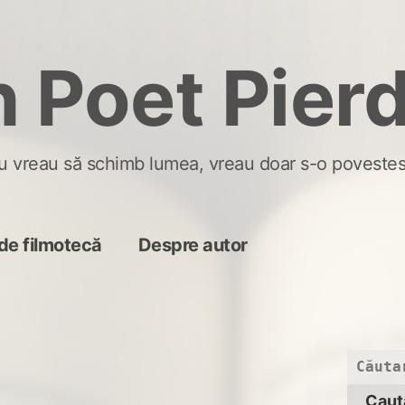
 Poet Pier
u vreau să schimb lumea, vreau doar s-o povestes
de filmotecă
Despre autor
Caută
după: