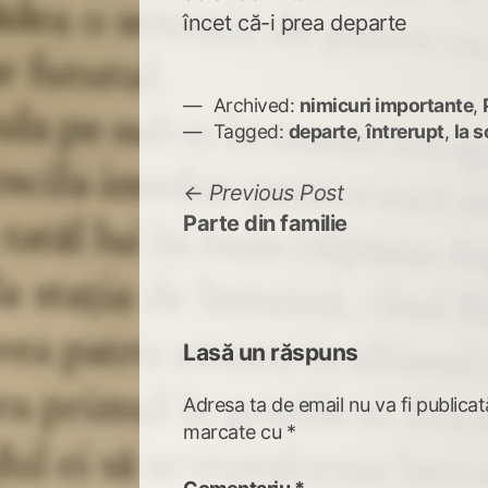
încet că-i prea departe
Archived:
nimicuri importante
,
Tagged:
departe
,
întrerupt
,
la 
Navigare
Previous
Previous Post
post:
Parte din familie
în
articole
Lasă un răspuns
Adresa ta de email nu va fi publicat
marcate cu
*