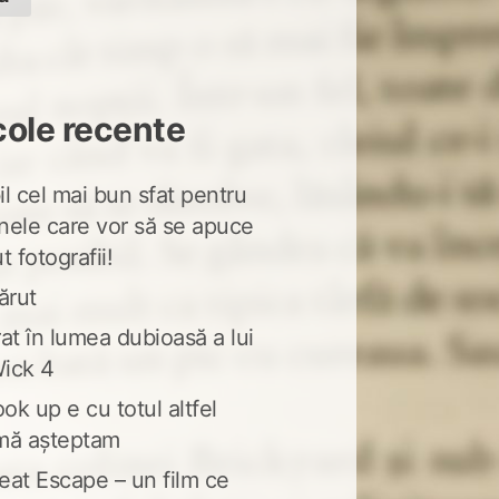
cole recente
l cel mai bun sfat pentru
nele care vor să se apuce
t fotografii!
ărut
at în lumea dubioasă a lui
ick 4
ook up e cu totul altfel
mă așteptam
eat Escape – un film ce