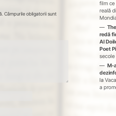
film ce
reală d
ă.
Câmpurile obligatorii sunt
Mondia
The
redă fi
Al Doi
Poet P
secole
M-a
dezinf
la
Vaca
a prom