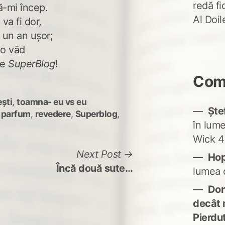
redă fi
ă-mi încep.
Al Doi
va fi dor,
 un an ușor;
-o văd
pe
SuperBlog
!
Come
ști
,
toamna- eu vs eu
Ște
,
parfum
,
revedere
,
Superblog
,
în lum
Wick 4
Next
Next Post
Ho
post:
Încă două sute…
lumea 
Don'
decât 
Pierdu