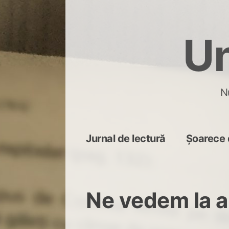
Skip
to
Un
content
N
Jurnal de lectură
Șoarece 
Ne vedem la a