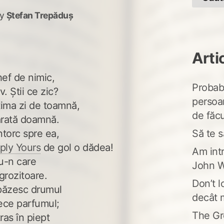
y
Ștefan Trepăduș
Arti
hef de nimic,
Probabi
v. Știi ce zic?
persoa
ltima zi de toamnă,
de făcu
ărată doamnă.
Să te s
ntorc spre ea,
ply Yours
de gol o dădea!
Am intr
lu-n care
John W
grozitoare.
Don’t l
 păzesc drumul
decât 
tece parfumul;
The Gr
ras în piept