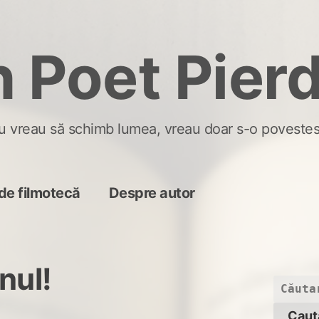
 Poet Pier
u vreau să schimb lumea, vreau doar s-o povestes
de filmotecă
Despre autor
nul!
Caută
după: