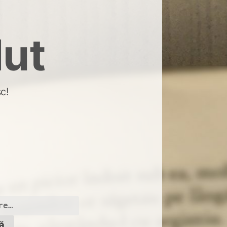
dut
c!