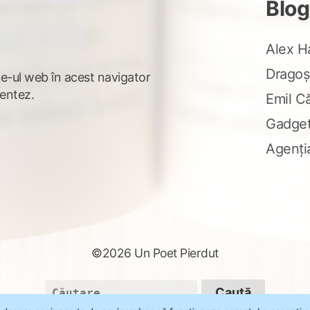
Blog
Alex H
Dragoș
te-ul web în acest navigator
entez.
Emil C
Gadge
Agenți
©2026 Un Poet Pierdut
Caută
după: