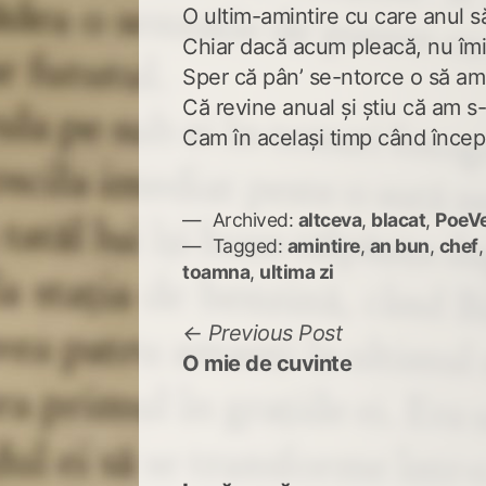
O ultim-amintire cu care anul s
Chiar dacă acum pleacă, nu îmi 
Sper că pân’ se-ntorce o să am
Că revine anual și știu că am s
Cam în același timp când înce
Archived:
altceva
,
blacat
,
PoeVe
Tagged:
amintire
,
an bun
,
chef
toamna
,
ultima zi
Navigare
Previous
Previous Post
post:
O mie de cuvinte
în
articole