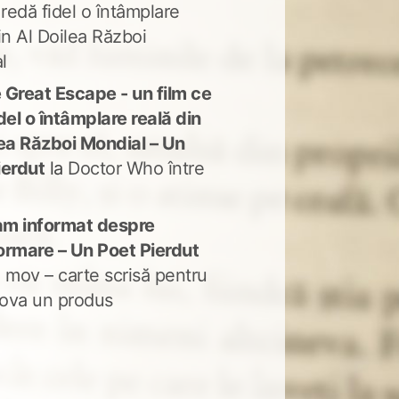
 redă fidel o întâmplare
in Al Doilea Război
l
 Great Escape - un film ce
del o întâmplare reală din
lea Război Mondial – Un
ierdut
la
Doctor Who între
m informat despre
ormare – Un Poet Pierdut
 mov – carte scrisă pentru
ova un produs