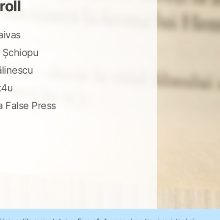
roll
aivas
 Șchiopu
ălinescu
t4u
a False Press