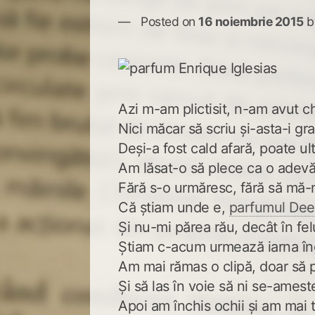
Posted on
16 noiembrie 2015
b
Azi m-am plictisit, n-am avut c
Nici măcar să scriu și-asta-i gra
Deși-a fost cald afară, poate u
Am lăsat-o să plece ca o adev
Fără s-o urmăresc, fără să mă-
Că știam unde e,
parfumul Dee
Și nu-mi părea rău, decât în fe
Știam c-acum urmează iarna în
Am mai rămas o clipă, doar să
Și să las în voie să ni se-ames
Apoi am închis ochii și am mai t