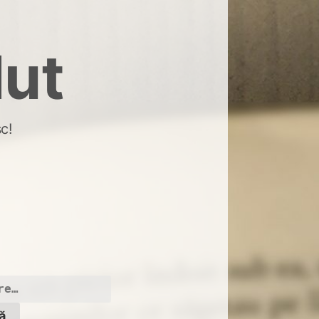
dut
c!