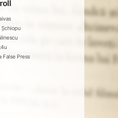
roll
aivas
 Șchiopu
ălinescu
t4u
a False Press