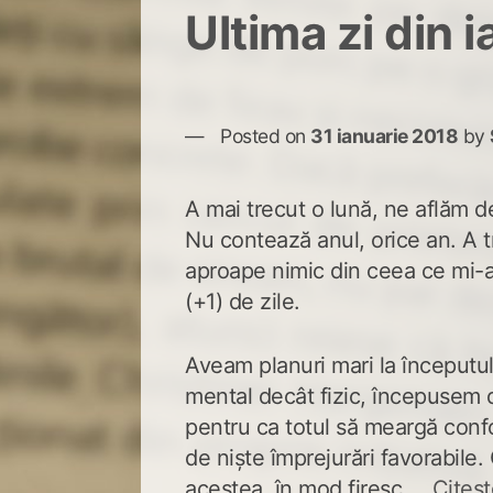
Ultima zi din 
Posted on
31 ianuarie 2018
by
A mai trecut o lună, ne aflăm de
Nu contează anul, orice an. A t
aproape nimic din ceea ce mi-
(+1) de zile.
Aveam planuri mari la începutul
mental decât fizic, începusem de
pentru ca totul să meargă conf
de niște împrejurări favorabile
acestea, în mod firesc ...
Citeșt