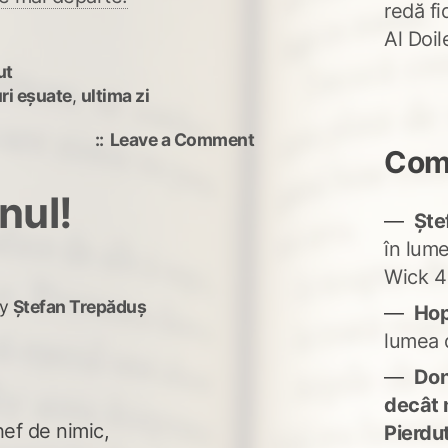
redă fi
Al Doi
ut
ri eșuate
,
ultima zi
on
Leave a Comment
Come
Ultima
zi
nul!
din
Ște
ianuarie
în lum
Wick 4
y
Ștefan Trepăduș
Ho
lumea 
Don'
decât 
hef de nimic,
Pierdu