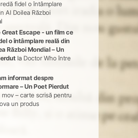
 redă fidel o întâmplare
in Al Doilea Război
l
 Great Escape - un film ce
del o întâmplare reală din
lea Război Mondial – Un
ierdut
la
Doctor Who între
m informat despre
ormare – Un Poet Pierdut
 mov – carte scrisă pentru
ova un produs