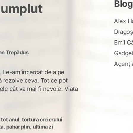
vedem
Blog
 umplut
la
anul!
Alex H
Dragoș
Emil C
an Trepăduș
Gadge
Agenți
t. Le-am încercat deja pe
ă rezolve ceva. Tot ce pot
ele cât va mai fi nevoie. Viața
 tot anul
,
tortura creierului
ta
,
pahar plin
,
ultima zi