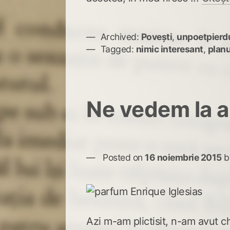
Archived:
Povești
,
unpoetpierd
Tagged:
nimic interesant
,
planu
Ne vedem la a
Posted on
16 noiembrie 2015
b
Azi m-am plictisit, n-am avut c