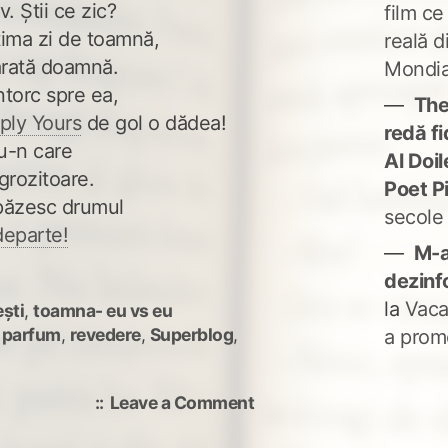
v. Știi ce zic?
film ce
ltima zi de toamnă,
reală d
ărată doamnă.
Mondia
ntorc spre ea,
The
ply Yours
de gol o dădea!
redă fi
lu-n care
Al Doi
grozitoare.
Poet P
 păzesc drumul
secole
departe!
M-a
dezinf
la
Vaca
ști
,
toamna- eu vs eu
,
parfum
,
revedere
,
Superblog
,
a prom
on
Leave a Comment
Ne