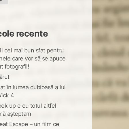
cole recente
l cel mai bun sfat pentru
nele care vor să se apuce
t fotografii!
ărut
at în lumea dubioasă a lui
ick 4
ook up e cu totul altfel
mă așteptam
eat Escape – un film ce