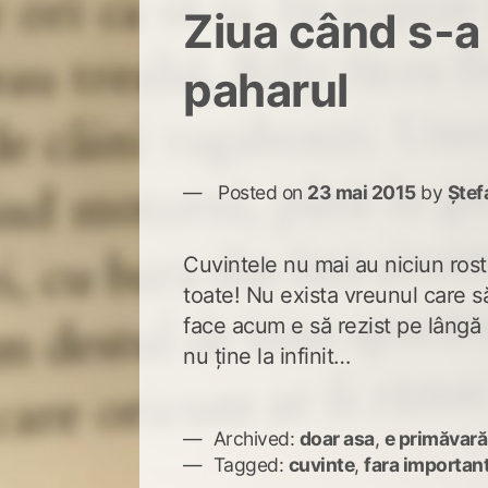
Ziua când s-a
paharul
Posted on
23 mai 2015
by
Ștef
Cuvintele nu mai au niciun ros
toate! Nu exista vreunul care s
face acum e să rezist pe lângă 
nu ține la infinit…
Archived:
doar asa
,
e primăvară
Tagged:
cuvinte
,
fara importan