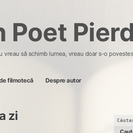
 Poet Pier
u vreau să schimb lumea, vreau doar s-o povestes
de filmotecă
Despre autor
a zi
Caută
după: