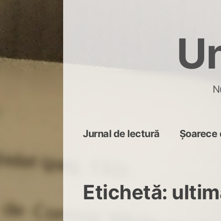
Skip
to
Un
content
N
Jurnal de lectură
Șoarece 
Etichetă:
ultim