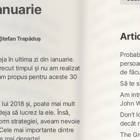
ianuarie
Arti
Ștefan Trepăduș
Probabi
ja în ultima zi din ianuarie.
persoa
recut timpul și nu am realizat
de făcu
am propus pentru aceste 30
Să te s
Am intr
John W
 lui 2018 și, poate mai mult
ja să lucrez la ele. Însă,
Don’t l
orm strategiei, aveam nevoie
decât 
. Cele mai importante dintre
The Gr
e mai departe!