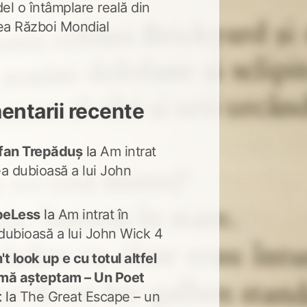
del o întâmplare reală din
lea Război Mondial
ntarii recente
fan Trepăduș
la
Am intrat
ea dubioasă a lui John
peLess
la
Am intrat în
dubioasă a lui John Wick 4
t look up e cu totul altfel
mă așteptam – Un Poet
t
la
The Great Escape – un