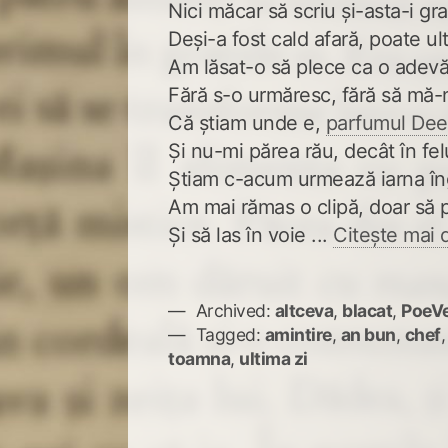
Nici măcar să scriu și-asta-i gra
Deși-a fost cald afară, poate u
Am lăsat-o să plece ca o adev
Fără s-o urmăresc, fără să mă-
Că știam unde e,
parfumul Dee
Și nu-mi părea rău, decât în fe
Știam c-acum urmează iarna în
Am mai rămas o clipă, doar să
Și să las în voie ...
Citește mai 
Archived:
altceva
,
blacat
,
PoeVe
Tagged:
amintire
,
an bun
,
chef
toamna
,
ultima zi