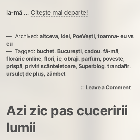
Ia-mă ...
Citește mai departe!
Archived:
altceva
,
idei
,
PoeVești
,
toamna- eu vs
eu
Tagged:
buchet
,
București
,
cadou
,
fă-mă
,
florărie online
,
flori
,
ie
,
obraji
,
parfum
,
poveste
,
prispă
,
priviri scânteietoare
,
Superblog
,
trandafir
,
ursuleț de pluș
,
zâmbet
on
Leave a Comment
Fă-
mă,
Azi zic pas cuceririi
Do
tran
lumii