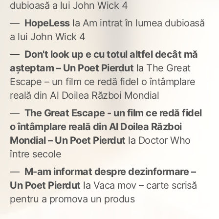
dubioasă a lui John Wick 4
HopeLess
la
Am intrat în lumea dubioasă
a lui John Wick 4
Don't look up e cu totul altfel decât mă
așteptam – Un Poet Pierdut
la
The Great
Escape – un film ce redă fidel o întâmplare
reală din Al Doilea Război Mondial
The Great Escape - un film ce redă fidel
o întâmplare reală din Al Doilea Război
Mondial – Un Poet Pierdut
la
Doctor Who
între secole
M-am informat despre dezinformare –
Un Poet Pierdut
la
Vaca mov – carte scrisă
pentru a promova un produs