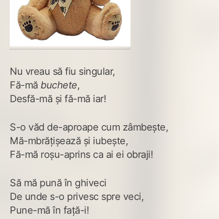
Nu vreau să fiu singular,
Fă-mă
buchete
,
Desfă-mă și fă-mă iar!
S-o văd de-aproape cum zâmbește,
Mă-mbrățișează și iubește,
Fă-mă roșu-aprins ca ai ei obraji!
Să mă pună în ghiveci
De unde s-o privesc spre veci,
Pune-mă în față-i!