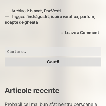
Archived:
blacat
,
PoeVești
Tagged:
îndrăgostit
,
iubire varatica
,
parfum
,
soapte de gheata
on
Leave a Comment
Iubi
var
Caută
după:
Articole recente
Probabil cel mai bun sfat pentru persoanele