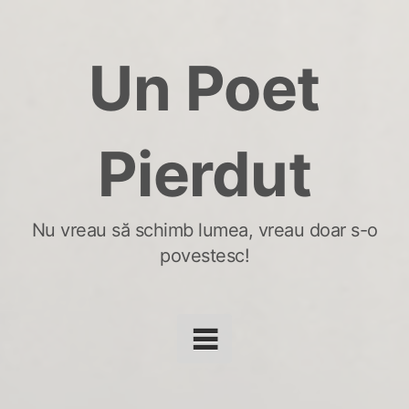
Skip
to
Un Poet
content
Pierdut
Nu vreau să schimb lumea, vreau doar s-o
povestesc!