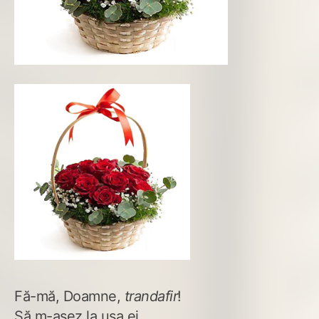
Fă-mă, Doamne,
trandafir
!
Să m-așez la ușa ei,