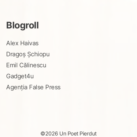
Blogroll
Alex Haivas
Dragoș Șchiopu
Emil Călinescu
Gadget4u
Agenția False Press
©2026 Un Poet Pierdut