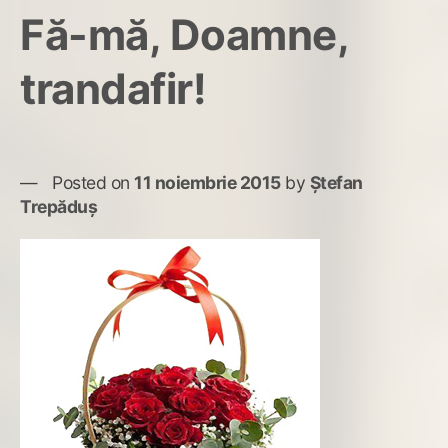
ve
Fă-mă, Doamne,
la
anu
trandafir!
Posted on
11 noiembrie 2015
by
Ștefan
Trepăduș