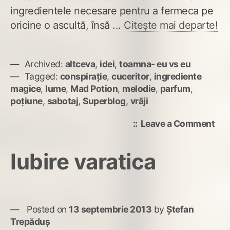
ingredientele necesare pentru a fermeca pe
oricine o ascultă, însă ...
Citește mai departe!
Archived:
altceva
,
idei
,
toamna- eu vs eu
Tagged:
conspirație
,
cuceritor
,
ingrediente
magice
,
lume
,
Mad Potion
,
melodie
,
parfum
,
poțiune
,
sabotaj
,
Superblog
,
vrăji
on
Leave a Comment
Azi
zic
Iubire varatica
pas
cuce
lum
Posted on
13 septembrie 2013
by
Ștefan
Trepăduș