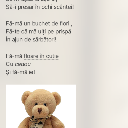
Să-i presar în ochi scântei!
Fă-mă un
buchet de flori
,
Fă-te că mă uiți pe prispă
În ajun de sărbători!
Fă-mă
floare în cutie
Cu
cadou
Și fă-mă ie!