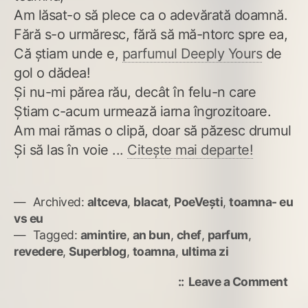
Am lăsat-o să plece ca o adevărată doamnă.
Fără s-o urmăresc, fără să mă-ntorc spre ea,
Că știam unde e,
parfumul Deeply Yours
de
gol o dădea!
Și nu-mi părea rău, decât în felu-n care
Știam c-acum urmează iarna îngrozitoare.
Am mai rămas o clipă, doar să păzesc drumul
Și să las în voie ...
Citește mai departe!
Archived:
altceva
,
blacat
,
PoeVești
,
toamna- eu
vs eu
Tagged:
amintire
,
an bun
,
chef
,
parfum
,
revedere
,
Superblog
,
toamna
,
ultima zi
on
Leave a Comment
Ne