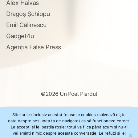
Alex Haivas
Dragoș Șchiopu
Emil Călinescu
Gadget4u
Agenția False Press
©2026 Un Poet Pierdut
Caută
Site-urile (inclusiv acesta) folosesc cookies (salvează niște
după:
date despre sesiunea ta de navigare) ca să funcționeze corect.
Le accepți și iei pastila roșie: totul va fi ca până acum și nu-ți
vei aminti nimic despre această conversație. Le refuzi și iei