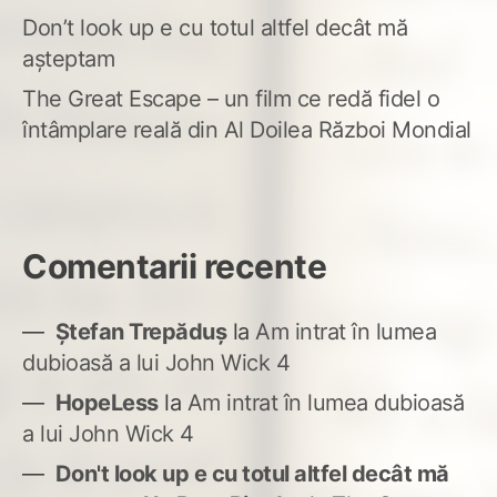
Don’t look up e cu totul altfel decât mă
așteptam
The Great Escape – un film ce redă fidel o
întâmplare reală din Al Doilea Război Mondial
Comentarii recente
Ștefan Trepăduș
la
Am intrat în lumea
dubioasă a lui John Wick 4
HopeLess
la
Am intrat în lumea dubioasă
a lui John Wick 4
Don't look up e cu totul altfel decât mă