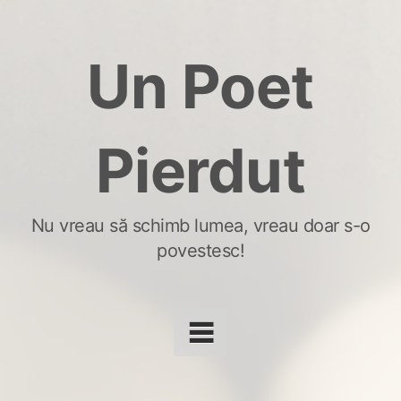
Skip
to
Un Poet
content
Pierdut
Nu vreau să schimb lumea, vreau doar s-o
povestesc!