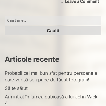
on
Leave a Comment
Un
colț
de
Caută
zâm
după:
Articole recente
Probabil cel mai bun sfat pentru persoanele
care vor să se apuce de făcut fotografii!
Să te sărut
Am intrat în lumea dubioasă a lui John Wick
4