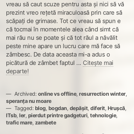
vreau să caut scuze pentru asta și nici să vă
prezint vreo rețetă miraculoasă prin care să
scăpați de grimase. Tot ce vreau să spun e
că tocmai în momentele alea când simt că
mai rău nu se poate și că tot răul a năvălit
peste mine apare un lucru care mă face să
zâmbesc. De data aceasta mi-a adus o
picătură de zâmbet faptul ...
Citește mai
departe!
Archived:
online vs offline
,
resurrection winter
,
speranța nu moare
Tagged:
blog
,
bogdan
,
depășit
,
diferit
,
Hrușcă
,
ITsb
,
ler
,
pierdut printre gadgeturi
,
tehnologie
,
trafic mare
,
zambete