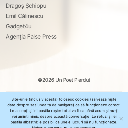
Dragoș Șchiopu
Emil Călinescu
Gadget4u
Agenția False Press
©2026 Un Poet Pierdut
Caută
Site-urile (inclusiv acesta) folosesc cookies (salvează niște
după:
date despre sesiunea ta de navigare) ca să funcționeze corect.
Le accepți și iei pastila roșie: totul va fi ca până acum și nu-ți
vei aminti nimic despre această conversație. Le refuzi și iei
pastila albastră: e posibil ca unele lucruri să nu funcționeze.
Powered by
WordPress
Habar n-am care, nu-s programator.