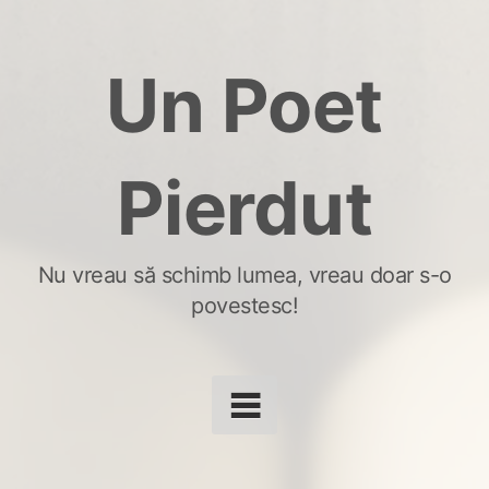
Skip
to
Un Poet
content
Pierdut
Nu vreau să schimb lumea, vreau doar s-o
povestesc!