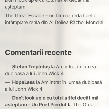
Don’t look up e cu totul altfel decât mă
așteptam
The Great Escape – un film ce redă fidel o
întâmplare reală din Al Doilea Război Mondial
Comentarii recente
Ștefan Trepăduș
la
Am intrat în lumea
dubioasă a lui John Wick 4
HopeLess
la
Am intrat în lumea dubioasă
a lui John Wick 4
Don't look up e cu totul altfel decât mă
așteptam – Un Poet Pierdut
la
The Great