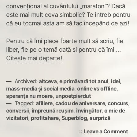
convențional al cuvântului „maraton”? Dacă
este mai mult ceva simbolic? Te întreb pentru
că eu tocmai asta am să fac începând de azi!
Pentru că îmi place foarte mult să scriu, fie
liber, fie pe o temă dată și pentru că îmi ...
Citește mai departe!
Archived:
altceva
,
e primăvară tot anul
,
idei
,
mass-media și social media
,
online vs offline
,
speranța nu moare
,
unpoetpierdut
Tagged:
afiliere
,
cadou de aniversare
,
concurs
,
conversii
,
împreună reușim
,
învingător
,
o mie de
vizitatori
,
profitshare
,
Superblog
,
surpriză
on
Leave a Comment