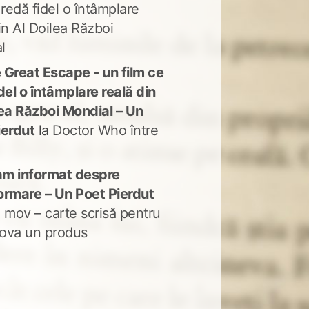
 redă fidel o întâmplare
in Al Doilea Război
l
 Great Escape - un film ce
del o întâmplare reală din
lea Război Mondial – Un
ierdut
la
Doctor Who între
m informat despre
ormare – Un Poet Pierdut
 mov – carte scrisă pentru
ova un produs