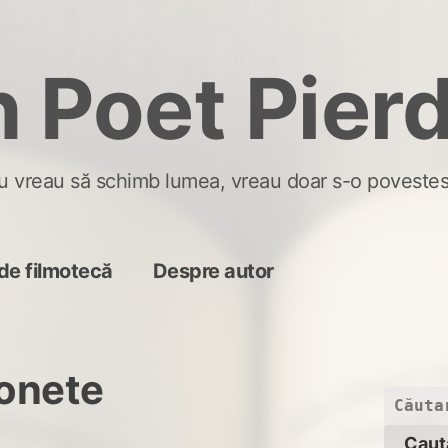
 Poet Pier
u vreau să schimb lumea, vreau doar s-o povestes
de filmotecă
Despre autor
onete
Caută
după: