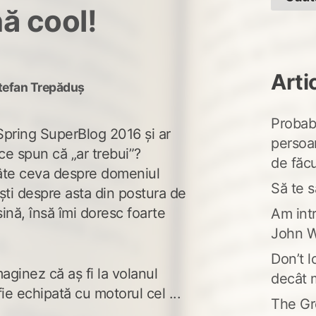
ă cool!
Arti
tefan Trepăduș
Probabi
 Spring SuperBlog 2016 și ar
persoa
ce spun că „ar trebui”?
de făcu
 câte ceva despre domeniul
Să te s
ști despre asta din postura de
ină, însă îmi doresc foarte
Am intr
John W
Don’t l
aginez că aș fi la volanul
decât 
ie echipată cu motorul cel ...
The Gr