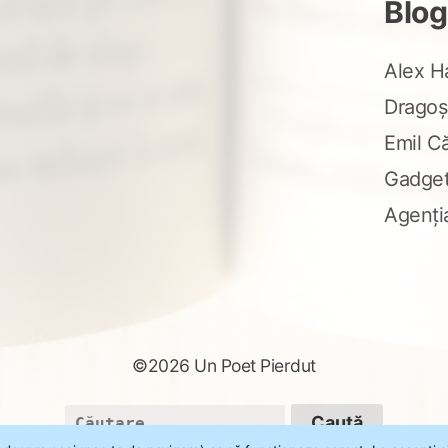
Blog
Alex H
Dragoș
Emil C
Gadge
Agenți
©2026 Un Poet Pierdut
Caută
după: