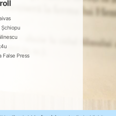
roll
aivas
 Șchiopu
ălinescu
t4u
a False Press