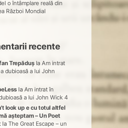
del o întâmplare reală din
lea Război Mondial
ntarii recente
fan Trepăduș
la
Am intrat
ea dubioasă a lui John
peLess
la
Am intrat în
dubioasă a lui John Wick 4
t look up e cu totul altfel
mă așteptam – Un Poet
t
la
The Great Escape – un