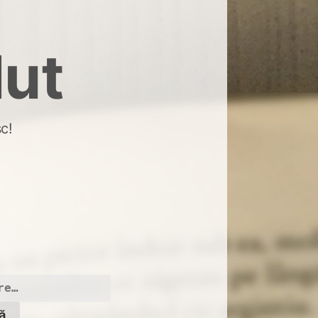
dut
c!