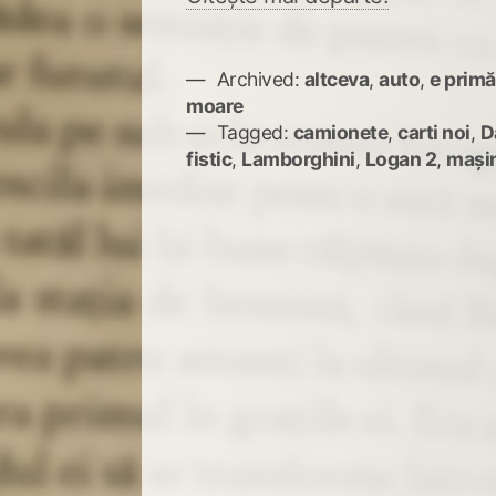
Archived:
altceva
,
auto
,
e primă
moare
Tagged:
camionete
,
carti noi
,
D
fistic
,
Lamborghini
,
Logan 2
,
mași