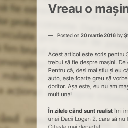
Vreau o mașin
Posted on
20 martie 2016
by
Ș
Acest articol este scris pentru
trebui să fie despre mașini. De 
Pentru că, deși mai știu și eu
auto, este foarte greu să vorbe
doritor. Așa este, eu nu am maș
mult una!
În zilele când sunt realist
îmi im
unei Dacii Logan 2, care să nu f
Citește mai departe!