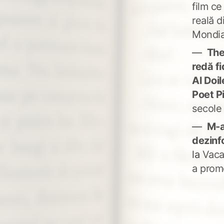
film ce
reală d
Mondia
The
redă fi
Al Doi
Poet P
secole
M-a
dezinf
la
Vaca
a prom