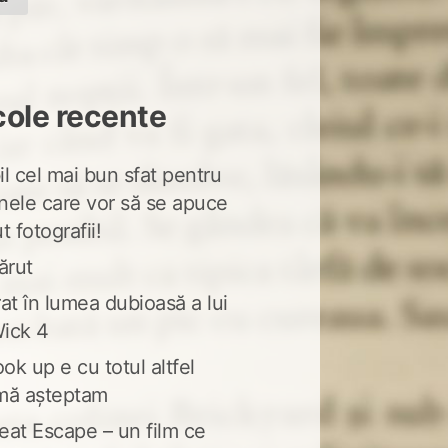
cole recente
l cel mai bun sfat pentru
nele care vor să se apuce
t fotografii!
ărut
at în lumea dubioasă a lui
ick 4
ook up e cu totul altfel
mă așteptam
eat Escape – un film ce