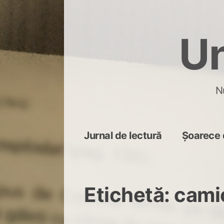
Skip
to
Un
content
N
Jurnal de lectură
Șoarece 
Etichetă:
cami