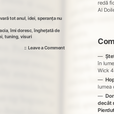
redă fi
Al Doi
vară tot anul
,
idei
,
speranța nu
acia
,
îmi doresc
,
înghețată de
ni
,
tuning
,
visuri
Come
on
Leave a Comment
Vreau
Ște
o
în lum
mașină
Wick 4
cool!
Ho
lumea 
Don'
decât 
Pierdu