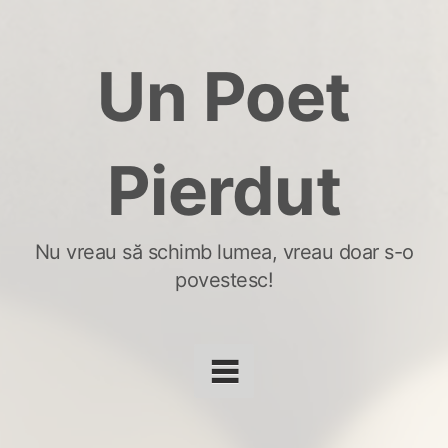
Skip
to
Un Poet
content
Pierdut
Nu vreau să schimb lumea, vreau doar s-o
povestesc!