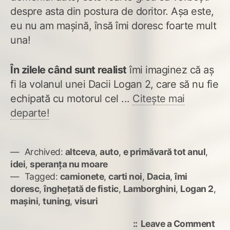
despre asta din postura de doritor. Așa este,
eu nu am mașină, însă îmi doresc foarte mult
una!
În zilele când sunt realist
îmi imaginez că aș
fi la volanul unei Dacii Logan 2, care să nu fie
echipată cu motorul cel ...
Citește mai
departe!
Archived:
altceva
,
auto
,
e primăvară tot anul
,
idei
,
speranța nu moare
Tagged:
camionete
,
carti noi
,
Dacia
,
îmi
doresc
,
înghețată de fistic
,
Lamborghini
,
Logan 2
,
mașini
,
tuning
,
visuri
on
Leave a Comment