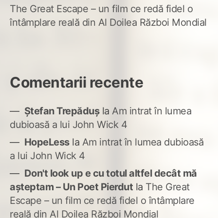
The Great Escape – un film ce redă fidel o
întâmplare reală din Al Doilea Război Mondial
Comentarii recente
Ștefan Trepăduș
la
Am intrat în lumea
dubioasă a lui John Wick 4
HopeLess
la
Am intrat în lumea dubioasă
a lui John Wick 4
Don't look up e cu totul altfel decât mă
așteptam – Un Poet Pierdut
la
The Great
Escape – un film ce redă fidel o întâmplare
reală din Al Doilea Război Mondial