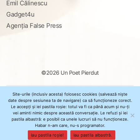
Emil Călinescu
Gadget4u
Agenția False Press
©2026 Un Poet Pierdut
Caută
Site-urile (inclusiv acesta) folosesc cookies (salvează niște
după:
date despre sesiunea ta de navigare) ca să funcționeze corect.
Le accepți și iei pastila roșie: totul va fi ca până acum și nu-ți
vei aminti nimic despre această conversație. Le refuzi și iei
pastila albastră: e posibil ca unele lucruri să nu funcționeze.
Powered by
WordPress
Habar n-am care, nu-s programator.
Theme
XSimply
by Il Jester
Iau pastila roșie!
Iau pastila albastră.