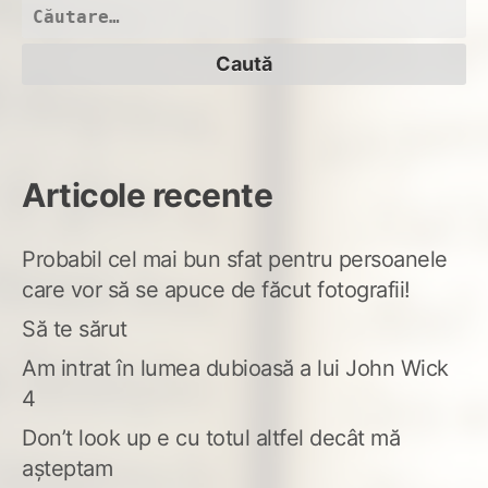
voi
Caută
să-
după:
mi
dau
o
pal
Articole recente
Probabil cel mai bun sfat pentru persoanele
care vor să se apuce de făcut fotografii!
Să te sărut
Am intrat în lumea dubioasă a lui John Wick
4
Don’t look up e cu totul altfel decât mă
așteptam