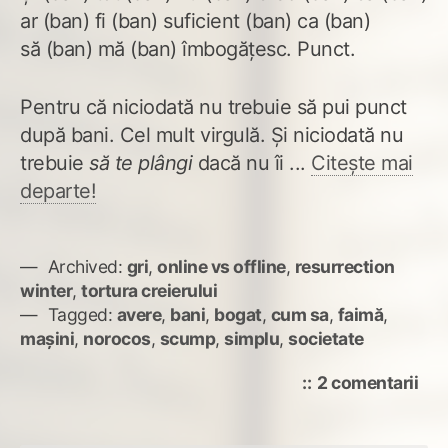
ar (ban) fi (ban) suficient (ban) ca (ban)
să (ban) mă (ban) îmbogățesc. Punct.
Pentru că niciodată nu trebuie să pui punct
după bani. Cel mult virgulă. Și niciodată nu
trebuie
să te plângi
dacă nu îi ...
Citește mai
departe!
Archived:
gri
,
online vs offline
,
resurrection
winter
,
tortura creierului
Tagged:
avere
,
bani
,
bogat
,
cum sa
,
faimă
,
mașini
,
norocos
,
scump
,
simplu
,
societate
la
2 comentarii
Dă-
mi