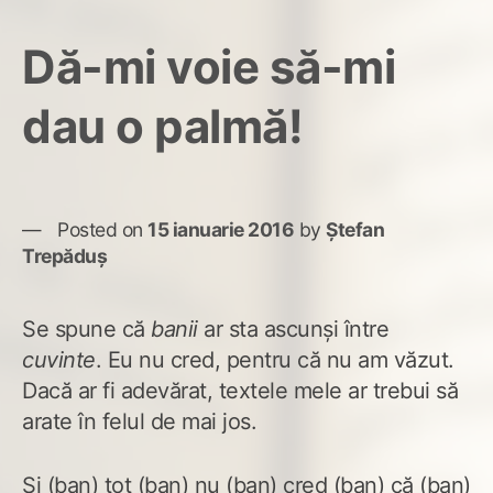
Vre
o
Dă-mi voie să-mi
maș
coo
dau o palmă!
Posted on
15 ianuarie 2016
by
Ștefan
Trepăduș
Se spune că
banii
ar sta ascunși între
cuvinte
. Eu nu cred, pentru că nu am văzut.
Dacă ar fi adevărat, textele mele ar trebui să
arate în felul de mai jos.
Și (ban) tot (ban) nu (ban) cred (ban) că (ban)