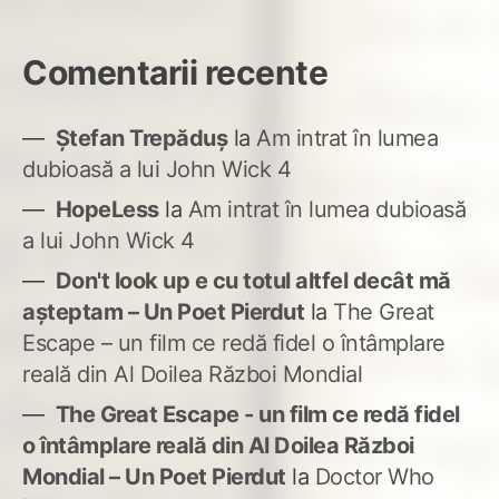
Comentarii recente
Ștefan Trepăduș
la
Am intrat în lumea
dubioasă a lui John Wick 4
HopeLess
la
Am intrat în lumea dubioasă
a lui John Wick 4
Don't look up e cu totul altfel decât mă
așteptam – Un Poet Pierdut
la
The Great
Escape – un film ce redă fidel o întâmplare
reală din Al Doilea Război Mondial
The Great Escape - un film ce redă fidel
o întâmplare reală din Al Doilea Război
Mondial – Un Poet Pierdut
la
Doctor Who