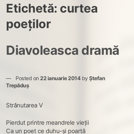
Etichetă:
curtea
poeţilor
Diavoleasca dramă
Posted on
22 ianuarie 2014
by
Ștefan
Trepăduș
Strănutarea V
Pierdut printre meandrele vieţii
Ca un poet ce duhu-şi poartă