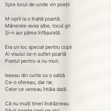
Spre locul de-unde vin poeţii
M-oprii la o înaltă poartă.
Mânerele-avea albe, tocul gri
Şi-n aur părea înfăşurată.
Era un loc special pentru copii
Ai visului ce-n suflet poartă
Poetul pentru-a nu muri.
Ieşeau din curte cu o salbă
Ce-o ofereau, dar rar,
Celor ce veneau întâia dată.
Că nu mulţi tineri îndrăzneau
Să-şi poarte paşii pe aici