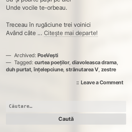
Unde vocile te-orbeau.
Treceau în rugăciune trei voinici
Având câte ...
Citește mai departe!
Archived:
PoeVești
Tagged:
curtea poeţilor
,
diavoleasca drama
,
duh purtat
,
înțelepciune
,
strănutarea V
,
zestre
on
Leave a Comment
Dia
dra
Caută
după: