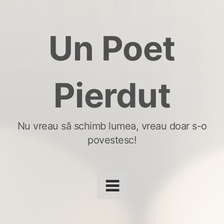
Skip
to
Un Poet
content
Pierdut
Nu vreau să schimb lumea, vreau doar s-o
povestesc!