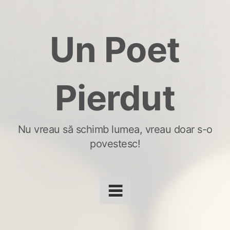
Skip
to
Un Poet
content
Pierdut
Nu vreau să schimb lumea, vreau doar s-o
povestesc!