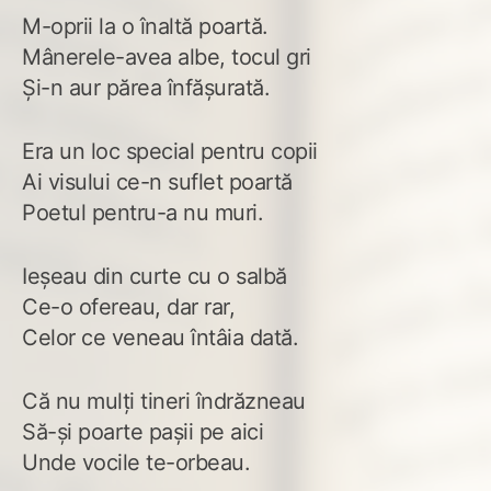
M-oprii la o înaltă poartă.
Mânerele-avea albe, tocul gri
Şi-n aur părea înfăşurată.
Era un loc special pentru copii
Ai visului ce-n suflet poartă
Poetul pentru-a nu muri.
Ieşeau din curte cu o salbă
Ce-o ofereau, dar rar,
Celor ce veneau întâia dată.
Că nu mulţi tineri îndrăzneau
Să-şi poarte paşii pe aici
Unde vocile te-orbeau.