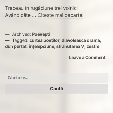
Treceau în rugăciune trei voinici
Având câte ...
Citește mai departe!
Archived:
PoeVești
Tagged:
curtea poeţilor
,
diavoleasca drama
,
duh purtat
,
înțelepciune
,
strănutarea V
,
zestre
on
Leave a Comment
Dia
dra
Caută
după: