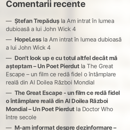
Comentarii recente
Ștefan Trepăduș
la
Am intrat în lumea
dubioasă a lui John Wick 4
HopeLess
la
Am intrat în lumea dubioasă
a lui John Wick 4
Don't look up e cu totul altfel decât mă
așteptam – Un Poet Pierdut
la
The Great
Escape – un film ce redă fidel o întâmplare
reală din Al Doilea Război Mondial
The Great Escape - un film ce redă fidel
o întâmplare reală din Al Doilea Război
Mondial – Un Poet Pierdut
la
Doctor Who
între secole
M-am informat despre dezinformare –