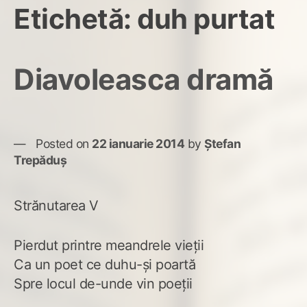
Etichetă:
duh purtat
Diavoleasca dramă
Posted on
22 ianuarie 2014
by
Ștefan
Trepăduș
Strănutarea V
Pierdut printre meandrele vieţii
Ca un poet ce duhu-şi poartă
Spre locul de-unde vin poeţii