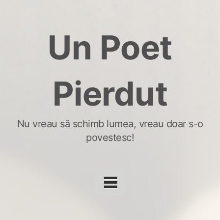
Skip
to
Un Poet
content
Pierdut
Nu vreau să schimb lumea, vreau doar s-o
povestesc!