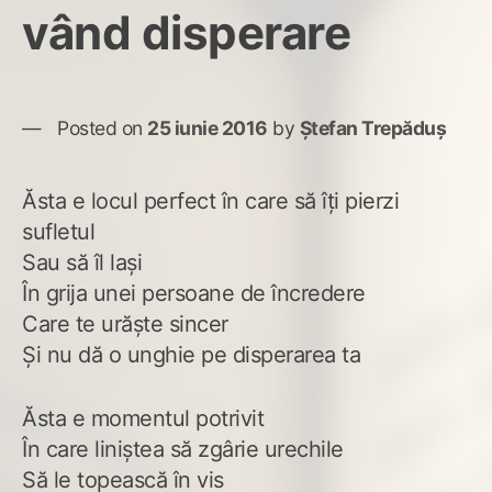
vând disperare
Posted on
25 iunie 2016
by
Ștefan Trepăduș
Ăsta e locul perfect în care să îți pierzi
sufletul
Sau să îl lași
În grija unei persoane de încredere
Care te urăște sincer
Și nu dă o unghie pe disperarea ta
Ăsta e momentul potrivit
În care liniștea să zgârie urechile
Să le topească în vis