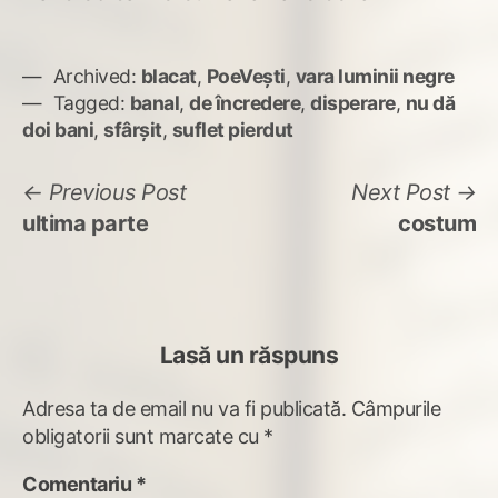
Archived:
blacat
,
PoeVești
,
vara luminii negre
Tagged:
banal
,
de încredere
,
disperare
,
nu dă
doi bani
,
sfârșit
,
suflet pierdut
Navigare
Previous
N
Previous Post
Next Post
post:
po
ultima parte
costum
în
articole
Lasă un răspuns
Adresa ta de email nu va fi publicată.
Câmpurile
obligatorii sunt marcate cu
*
Comentariu
*