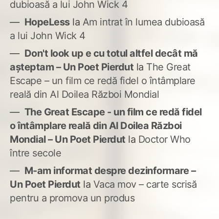
dubioasă a lui John Wick 4
HopeLess
la
Am intrat în lumea dubioasă
a lui John Wick 4
Don't look up e cu totul altfel decât mă
așteptam – Un Poet Pierdut
la
The Great
Escape – un film ce redă fidel o întâmplare
reală din Al Doilea Război Mondial
The Great Escape - un film ce redă fidel
o întâmplare reală din Al Doilea Război
Mondial – Un Poet Pierdut
la
Doctor Who
între secole
M-am informat despre dezinformare –
Un Poet Pierdut
la
Vaca mov – carte scrisă
pentru a promova un produs