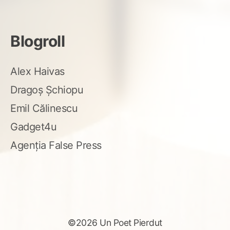
Blogroll
Alex Haivas
Dragoș Șchiopu
Emil Călinescu
Gadget4u
Agenția False Press
©2026 Un Poet Pierdut