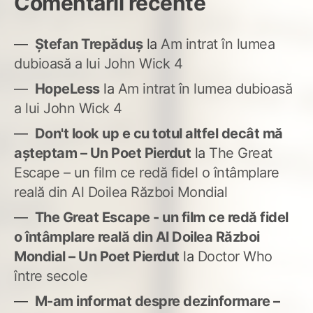
Comentarii recente
Ștefan Trepăduș
la
Am intrat în lumea
dubioasă a lui John Wick 4
HopeLess
la
Am intrat în lumea dubioasă
a lui John Wick 4
Don't look up e cu totul altfel decât mă
așteptam – Un Poet Pierdut
la
The Great
Escape – un film ce redă fidel o întâmplare
reală din Al Doilea Război Mondial
The Great Escape - un film ce redă fidel
o întâmplare reală din Al Doilea Război
Mondial – Un Poet Pierdut
la
Doctor Who
între secole
M-am informat despre dezinformare –