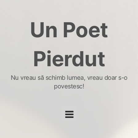
Skip
to
Un Poet
content
Pierdut
Nu vreau să schimb lumea, vreau doar s-o
povestesc!