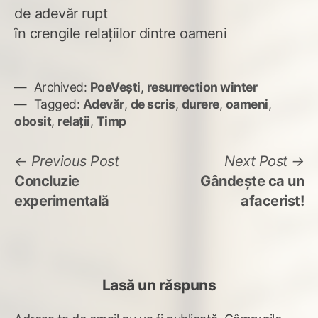
de adevăr rupt
în crengile relațiilor dintre oameni
Archived:
PoeVești
,
resurrection winter
Tagged:
Adevăr
,
de scris
,
durere
,
oameni
,
obosit
,
relații
,
Timp
Navigare
Previous
N
Previous Post
Next Post
post:
po
Concluzie
Gândește ca un
în
experimentală
afacerist!
articole
Lasă un răspuns