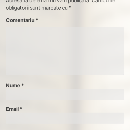
Adresa ta de email nu va fi publicată.
Câmpurile
obligatorii sunt marcate cu
*
Comentariu
*
Nume
*
Email
*