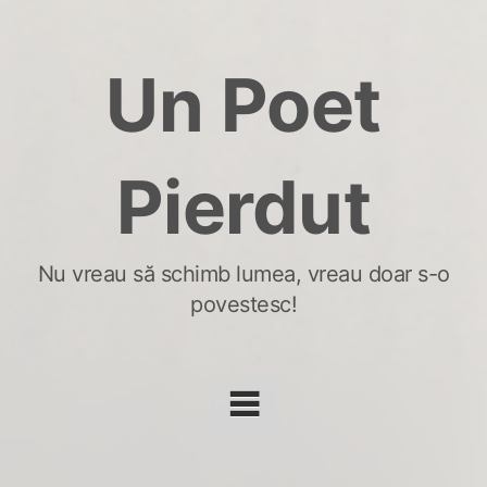
Skip
to
Un Poet
content
Pierdut
Nu vreau să schimb lumea, vreau doar s-o
povestesc!