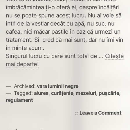
îmbrăcămintea ți-o oferă ei, despre încălțări
nu se poate spune acest lucru. Nu ai voie să
intri de la vestiar decât cu apă, nu suc, nu
cafea, nici măcar pastile în caz că urmezi un
tratament. Și cred că mai sunt, dar nu îmi vin
în minte acum.
Singurul lucru cu care sunt total de ...
Citește
mai departe!
Archived:
vara luminii negre
Tagged:
aiurea
,
curățenie
,
mezeluri
,
pușcărie
,
regulament
on
Leave a Comment
Mai
bin