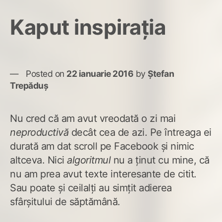
Fac
ce-
Kaput inspirația
ai
cu
min
Posted on
22 ianuarie 2016
by
Ștefan
Trepăduș
Nu cred că am avut vreodată o zi mai
neproductivă
decât cea de azi. Pe întreaga ei
durată am dat scroll pe Facebook și nimic
altceva. Nici
algoritmul
nu a ținut cu mine, că
nu am prea avut texte interesante de citit.
Sau poate și ceilalți au simțit adierea
sfârșitului de săptămână.