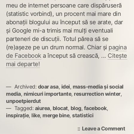
meu de internet persoane care dispăruseră
(statistic vorbind), un procent mai mare din
abonații blogului au început să se arate, dar
și Google mi-a trimis mai mulți eventuali
parteneri de discuții. Totul părea să se
(re)așeze pe un drum normal. Chiar și
pagina
de Facebook
a început să crească, ...
Citește
mai departe!
Archived:
doar asa
,
idei
,
mass-media și social
media
,
nimicuri importante
,
resurrection winter
,
unpoetpierdut
Tagged:
aiurea
,
blocat
,
blog
,
facebook
,
inspirație
,
like
,
merge bine
,
statistici
on
Leave a Comment