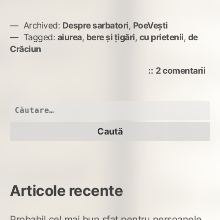
Archived:
Despre sarbatori
,
PoeVești
Tagged:
aiurea
,
bere şi ţigări
,
cu prietenii
,
de
Crăciun
la
2 comentarii
Aju
me
Caută
după:
Articole recente
Probabil cel mai bun sfat pentru persoanele