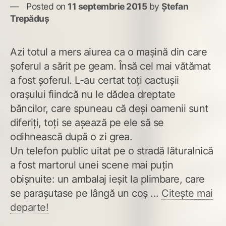
Posted on
11 septembrie 2015
by
Ștefan
Trepăduș
Azi totul a mers aiurea ca o mașină din care
șoferul a sărit pe geam. Însă cel mai vătămat
a fost șoferul. L-au certat toți cactușii
orașului fiindcă nu le dădea dreptate
băncilor, care spuneau că deși oamenii sunt
diferiți, toți se așează pe ele să se
odihnească după o zi grea.
Un telefon public uitat pe o stradă lăturalnică
a fost martorul unei scene mai puțin
obișnuite: un ambalaj ieșit la plimbare, care
se parașutase pe lângă un coș ...
Citește mai
departe!