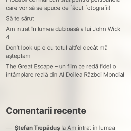
care vor să se apuce de făcut fotografii!
Să te sărut
Am intrat în lumea dubioasă a lui John Wick
4
Don’t look up e cu totul altfel decât mă
așteptam
The Great Escape – un film ce redă fidel o
întâmplare reală din Al Doilea Război Mondial
Comentarii recente
Ștefan Trepăduș
la
Am intrat în lumea