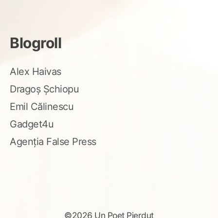
Blogroll
Alex Haivas
Dragoș Șchiopu
Emil Călinescu
Gadget4u
Agenția False Press
©2026 Un Poet Pierdut