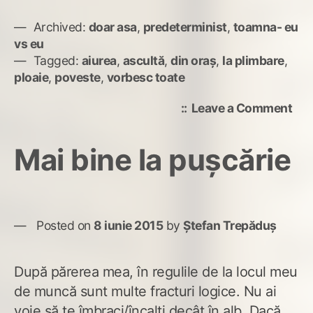
Archived:
doar asa
,
predeterminist
,
toamna- eu
vs eu
Tagged:
aiurea
,
ascultă
,
din oraș
,
la plimbare
,
ploaie
,
poveste
,
vorbesc toate
on
Leave a Comment
Îmi
vor
Mai bine la pușcărie
toa
Posted on
8 iunie 2015
by
Ștefan Trepăduș
După părerea mea, în regulile de la locul meu
de muncă sunt multe fracturi logice. Nu ai
voie să te îmbraci/încalți decât în alb. Dacă