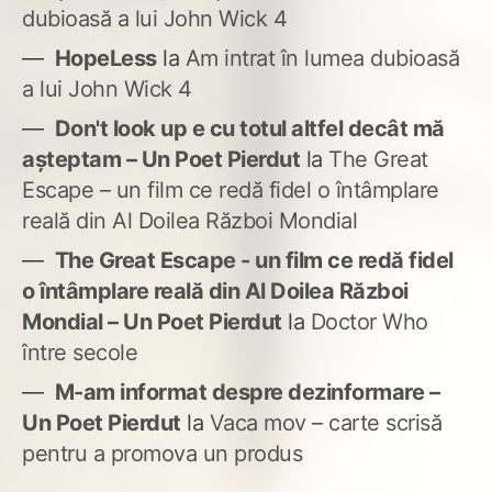
dubioasă a lui John Wick 4
HopeLess
la
Am intrat în lumea dubioasă
a lui John Wick 4
Don't look up e cu totul altfel decât mă
așteptam – Un Poet Pierdut
la
The Great
Escape – un film ce redă fidel o întâmplare
reală din Al Doilea Război Mondial
The Great Escape - un film ce redă fidel
o întâmplare reală din Al Doilea Război
Mondial – Un Poet Pierdut
la
Doctor Who
între secole
M-am informat despre dezinformare –
Un Poet Pierdut
la
Vaca mov – carte scrisă
pentru a promova un produs