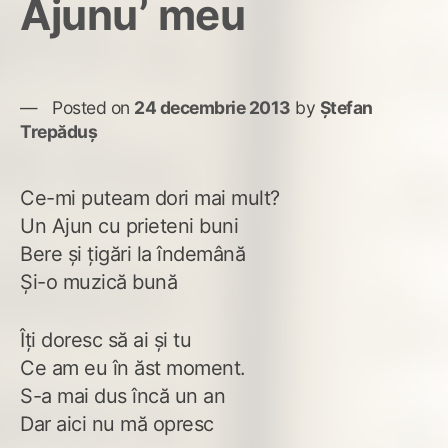
Ajunu’ meu
la
puș
Posted on
24 decembrie 2013
by
Ștefan
Trepăduș
Ce-mi puteam dori mai mult?
Un Ajun cu prieteni buni
Bere şi ţigări la îndemână
Şi-o muzică bună
Îţi doresc să ai şi tu
Ce am eu în ăst moment.
S-a mai dus încă un an
Dar aici nu mă opresc