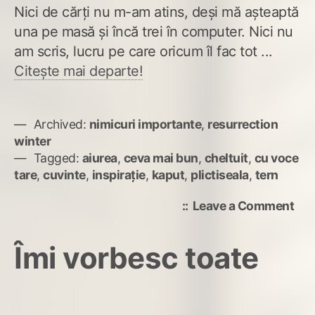
Nici de cărți nu m-am atins, deși mă așteaptă
una pe masă și încă trei în computer. Nici nu
am scris, lucru pe care oricum îl fac tot ...
Citește mai departe!
Archived:
nimicuri importante
,
resurrection
winter
Tagged:
aiurea
,
ceva mai bun
,
cheltuit
,
cu voce
tare
,
cuvinte
,
inspirație
,
kaput
,
plictiseala
,
tern
on
Leave a Comment
Kap
insp
Îmi vorbesc toate