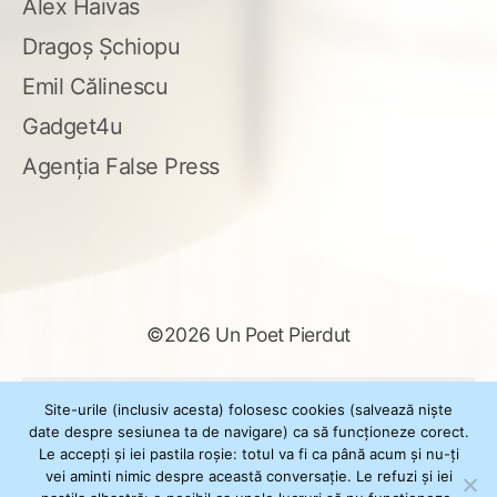
Alex Haivas
Dragoș Șchiopu
Emil Călinescu
Gadget4u
Agenția False Press
©2026 Un Poet Pierdut
Caută
Site-urile (inclusiv acesta) folosesc cookies (salvează niște
după:
date despre sesiunea ta de navigare) ca să funcționeze corect.
Le accepți și iei pastila roșie: totul va fi ca până acum și nu-ți
vei aminti nimic despre această conversație. Le refuzi și iei