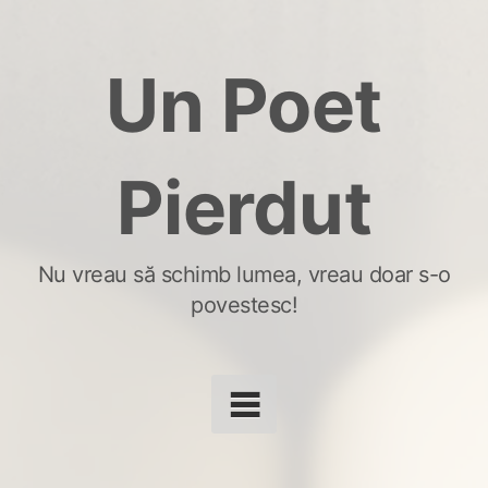
Skip
to
Un Poet
content
Pierdut
Nu vreau să schimb lumea, vreau doar s-o
povestesc!