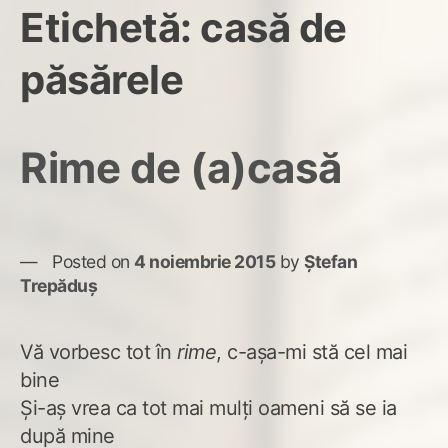
Etichetă:
casă de
păsărele
Rime de (a)casă
Posted on
4 noiembrie 2015
by
Ștefan
Trepăduș
Vă vorbesc tot în
rime
, c-așa-mi stă cel mai
bine
Și-aș vrea ca tot mai mulți oameni să se ia
după mine