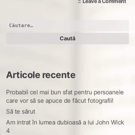
on
Leave a Comment
Rim
de
(a)
Caută
după:
Articole recente
Probabil cel mai bun sfat pentru persoanele
care vor să se apuce de făcut fotografii!
Să te sărut
Am intrat în lumea dubioasă a lui John Wick
4