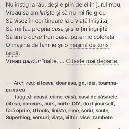
Nu instig la rău, deși e plin de el în jurul meu,
Vreau să am
liniște
și să nu-mi fie greu
Să visez în continuare la o viață liniștită,
Să-mi fac propria
casă
și s-o țin îngrijită
Să am o
curte
frumoasă, puternic colorată
O mașină de familie și-o
mașină de tuns
iarbă
.
Vreau
garduri
înalte, ...
Citește mai departe!
Archived:
altceva
,
doar asa
,
gri
,
idei
,
toamna-
eu vs eu
Tagged:
acasă
,
câine
,
casă
,
casă de păsărele
,
citesc
,
concurs
,
curs
,
curte
,
DIY
,
do it yourself
,
fără oprire
,
GTools
,
liniște
,
rime
,
scriu
,
scule
,
Superblog
,
versuri
,
viața
,
viitor
,
vise
,
zambete