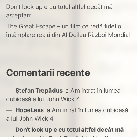
Don’t look up e cu totul altfel decât mă
așteptam
The Great Escape – un film ce redă fidel o
întâmplare reală din Al Doilea Război Mondial
Comentarii recente
Ștefan Trepăduș
la
Am intrat în lumea
dubioasă a lui John Wick 4
HopeLess
la
Am intrat în lumea dubioasă
a lui John Wick 4
Don't look up e cu totul altfel decât mă