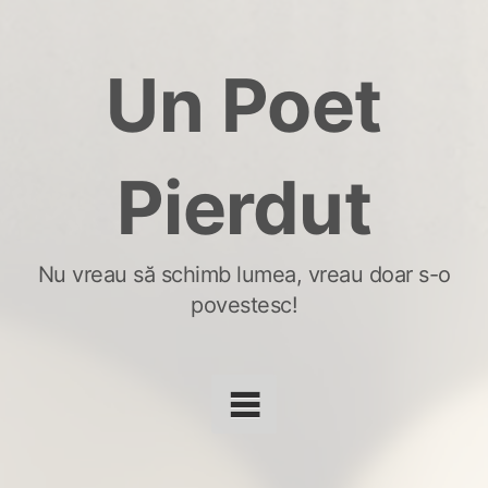
Skip
to
Un Poet
content
Pierdut
Nu vreau să schimb lumea, vreau doar s-o
povestesc!