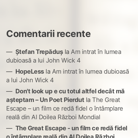
Comentarii recente
Ștefan Trepăduș
la
Am intrat în lumea
dubioasă a lui John Wick 4
HopeLess
la
Am intrat în lumea dubioasă
a lui John Wick 4
Don't look up e cu totul altfel decât mă
așteptam – Un Poet Pierdut
la
The Great
Escape – un film ce redă fidel o întâmplare
reală din Al Doilea Război Mondial
The Great Escape - un film ce redă fidel
o întâmplare reală din Al Doilea Război