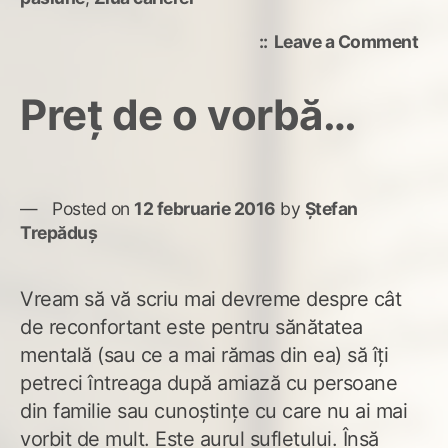
on
Leave a Comment
Ziu
cari
Preț de o vorbă…
la
All
Țiri
Căl
Posted on
12 februarie 2016
by
Ștefan
Trepăduș
Vream să vă scriu mai devreme despre cât
de reconfortant este pentru sănătatea
mentală (sau ce a mai rămas din ea) să îți
petreci întreaga după amiază cu persoane
din familie sau cunoștințe cu care nu ai mai
vorbit de mult. Este aurul sufletului. Însă