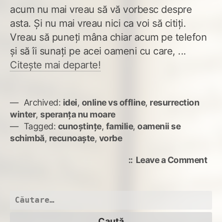
acum nu mai vreau să vă vorbesc despre
asta. Și nu mai vreau nici ca voi să citiți.
Vreau să puneți mâna chiar acum pe telefon
și să îi sunați pe acei oameni cu care, ...
Citește mai departe!
Archived:
idei
,
online vs offline
,
resurrection
winter
,
speranța nu moare
Tagged:
cunoștințe
,
familie
,
oamenii se
schimbă
,
recunoaște
,
vorbe
on
Leave a Comment
Pre
de
o
Caută
vor
după: