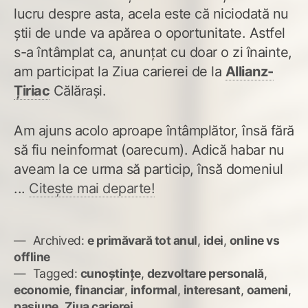
lucru despre asta, acela este că niciodată nu
știi de unde va apărea o oportunitate. Astfel
s-a întâmplat ca, anunțat cu doar o zi înainte,
am participat la Ziua carierei de la
Allianz-
Țiriac
Călărași.
Am ajuns acolo aproape întâmplător, însă fără
să fiu neinformat (oarecum). Adică habar nu
aveam la ce urma să particip, însă domeniul
...
Citește mai departe!
Archived:
e primăvară tot anul
,
idei
,
online vs
offline
Tagged:
cunoștințe
,
dezvoltare personală
,
economie
,
financiar
,
informal
,
interesant
,
oameni
,
pasiune
,
Ziua carierei