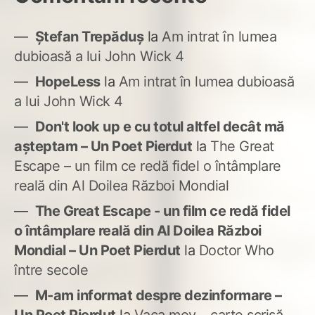
Ștefan Trepăduș
la
Am intrat în lumea
dubioasă a lui John Wick 4
HopeLess
la
Am intrat în lumea dubioasă
a lui John Wick 4
Don't look up e cu totul altfel decât mă
așteptam – Un Poet Pierdut
la
The Great
Escape – un film ce redă fidel o întâmplare
reală din Al Doilea Război Mondial
The Great Escape - un film ce redă fidel
o întâmplare reală din Al Doilea Război
Mondial – Un Poet Pierdut
la
Doctor Who
între secole
M-am informat despre dezinformare –
Un Poet Pierdut
la
Vaca mov – carte scrisă