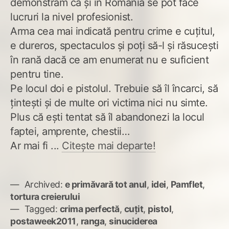
demonstrăm că și în România se pot face
lucruri la nivel profesionist.
Arma cea mai indicată pentru crime e cuțitul,
e dureros, spectaculos și poți să-l și răsucești
în rană dacă ce am enumerat nu e suficient
pentru tine.
Pe locul doi e pistolul. Trebuie să îl încarci, să
țintești și de multe ori victima nici nu simte.
Plus că ești tentat să îl abandonezi la locul
faptei, amprente, chestii…
Ar mai fi ...
Citește mai departe!
Archived:
e primăvară tot anul
,
idei
,
Pamflet
,
tortura creierului
Tagged:
crima perfectă
,
cuțit
,
pistol
,
postaweek2011
,
ranga
,
sinuciderea