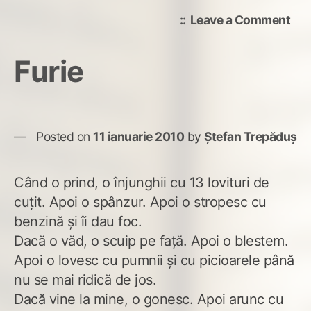
on
Leave a Comment
Cri
per
Furie
sin
Posted on
11 ianuarie 2010
by
Ștefan Trepăduș
Când o prind, o înjunghii cu 13 lovituri de
cuţit. Apoi o spânzur. Apoi o stropesc cu
benzină şi îi dau foc.
Dacă o văd, o scuip pe faţă. Apoi o blestem.
Apoi o lovesc cu pumnii şi cu picioarele până
nu se mai ridică de jos.
Dacă vine la mine, o gonesc. Apoi arunc cu