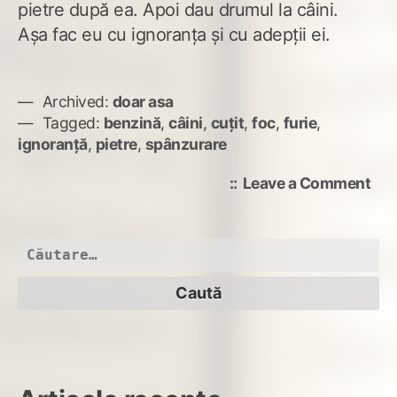
pietre după ea. Apoi dau drumul la câini.
Aşa fac eu cu ignoranţa şi cu adepţii ei.
Archived:
doar asa
Tagged:
benzină
,
câini
,
cuțit
,
foc
,
furie
,
ignoranţă
,
pietre
,
spânzurare
on
Leave a Comment
Fur
Caută
după: