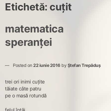
Etichetă:
cuțit
matematica
speranței
Posted on
22 iunie 2016
by
Ștefan Trepăduș
trei ori inimi cuțite
tăiate câte patru
pe o masă rotundă
felul întâi