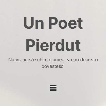
Skip
to
Un Poet
content
Pierdut
Nu vreau să schimb lumea, vreau doar s-o
povestesc!