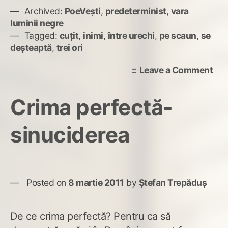
Archived:
PoeVești
,
predeterminist
,
vara
luminii negre
Tagged:
cuțit
,
inimi
,
între urechi
,
pe scaun
,
se
deșteaptă
,
trei ori
on
Leave a Comment
mat
spe
Crima perfectă-
sinuciderea
Posted on
8 martie 2011
by
Ștefan Trepăduș
De ce crima perfectă? Pentru ca să