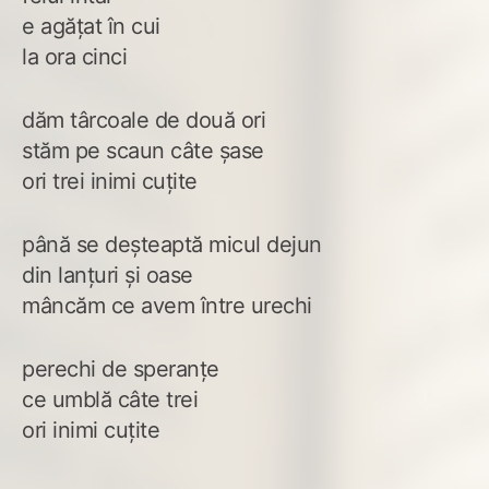
e agățat în cui
la ora cinci
dăm târcoale de două ori
stăm pe scaun câte șase
ori trei inimi cuțite
până se deșteaptă micul dejun
din lanțuri și oase
mâncăm ce avem între urechi
perechi de speranțe
ce umblă câte trei
ori inimi cuțite