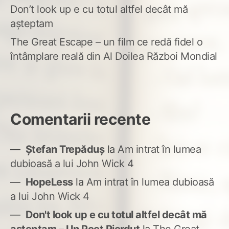
Don’t look up e cu totul altfel decât mă
așteptam
The Great Escape – un film ce redă fidel o
întâmplare reală din Al Doilea Război Mondial
Comentarii recente
Ștefan Trepăduș
la
Am intrat în lumea
dubioasă a lui John Wick 4
HopeLess
la
Am intrat în lumea dubioasă
a lui John Wick 4
Don't look up e cu totul altfel decât mă