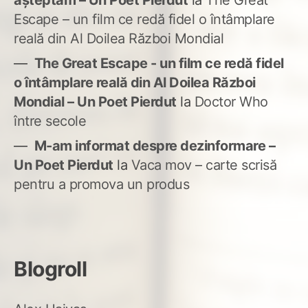
așteptam – Un Poet Pierdut
la
The Great
Escape – un film ce redă fidel o întâmplare
reală din Al Doilea Război Mondial
The Great Escape - un film ce redă fidel
o întâmplare reală din Al Doilea Război
Mondial – Un Poet Pierdut
la
Doctor Who
între secole
M-am informat despre dezinformare –
Un Poet Pierdut
la
Vaca mov – carte scrisă
pentru a promova un produs
Blogroll