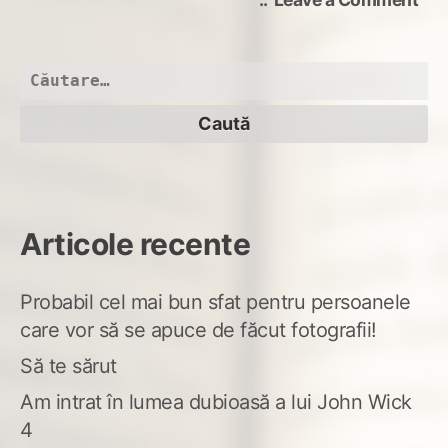
Nu
sun
bu
Caută
după:
Articole recente
Probabil cel mai bun sfat pentru persoanele
care vor să se apuce de făcut fotografii!
Să te sărut
Am intrat în lumea dubioasă a lui John Wick
4