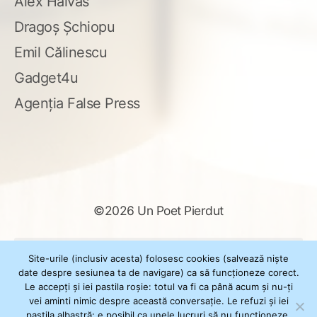
Alex Haivas
Dragoș Șchiopu
Emil Călinescu
Gadget4u
Agenția False Press
©2026 Un Poet Pierdut
Caută
Site-urile (inclusiv acesta) folosesc cookies (salvează niște
după:
date despre sesiunea ta de navigare) ca să funcționeze corect.
Le accepți și iei pastila roșie: totul va fi ca până acum și nu-ți
vei aminti nimic despre această conversație. Le refuzi și iei
pastila albastră: e posibil ca unele lucruri să nu funcționeze.