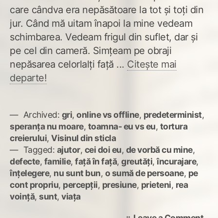
care cândva era nepăsătoare la tot și toți din
jur. Când mă uitam înapoi la mine vedeam
schimbarea. Vedeam frigul din suflet, dar și
pe cel din cameră. Simțeam pe obraji
nepăsarea celorlalți față ...
Citește mai
departe!
Archived:
gri
,
online vs offline
,
predeterminist
,
speranța nu moare
,
toamna- eu vs eu
,
tortura
creierului
,
Visinul din sticla
Tagged:
ajutor
,
cei doi eu
,
de vorbă cu mine
,
defecte
,
familie
,
față în față
,
greutăți
,
încurajare
,
înțelegere
,
nu sunt bun
,
o sumă de persoane
,
pe
cont propriu
,
percepții
,
presiune
,
prieteni
,
rea
voință
,
sunt
,
viața
on
Leave a Comment