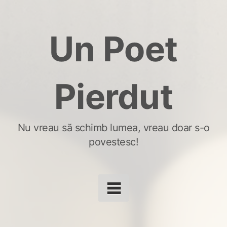
Skip
to
Un Poet
content
Pierdut
Nu vreau să schimb lumea, vreau doar s-o
povestesc!