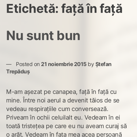
Etichetă:
față în față
Nu sunt bun
Posted on
21 noiembrie 2015
by
Ștefan
Trepăduș
M-am așezat pe canapea, față în față cu
mine. Între noi aerul a devenit tăios de se
vedeau respirațiile cum conversează.
Priveam în ochii celuilalt eu. Vedeam în ei
toată tristețea pe care eu nu aveam curaj să
o arăt. Vedeam în fața mea acea persoană